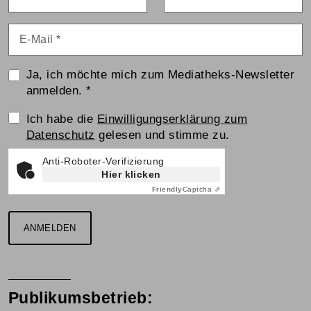
E-Mail
*
Ja, ich möchte mich zum Mediatheks-Newsletter
anmelden.
*
Einwilligungserklärung
Ich habe die
Einwilligungserklärung zum
Datenschutz
gelesen und stimme zu.
Anti-Roboter-Verifizierung
Hier klicken
Friendly
Captcha ⇗
ANMELDEN
Publikumsbetrieb: