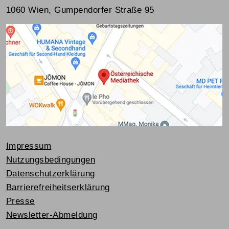
1060 Wien, Gumpendorfer Straße 95
Impressum
Nutzungsbedingungen
Datenschutzerklärung
Barrierefreiheitserklärung
Presse
Newsletter-Abmeldung