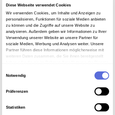
Diese Webseite verwendet Cookies
Einblendung: Franz Löschnak
Wir verwenden Cookies, um Inhalte und Anzeigen zu
Mitwirkende: Pesata, Fritz [Gestaltung] ,
personalisieren, Funktionen für soziale Medien anbieten
Löschnak, Franz [Interviewte/r]
zu können und die Zugriffe auf unsere Website zu
Datum: 1990.09.03 [Sendedatum]
analysieren. Außerdem geben wir Informationen zu Ihrer
Schlagworte:
Gesellschaft
;
Politik
;
Politik
Verwendung unserer Website an unsere Partner für
Österreich
;
Radiosendung-Mitschnitt
;
20.
soziale Medien, Werbung und Analysen weiter. Unsere
Jahrhundert - 90er Jahre
Partner führen diese Informationen möglicherweise mit
Typ: audio
weiteren Daten zusammen, die Sie ihnen bereitgestellt
Inhalt: Nachrichten
haben oder die sie im Rahmen Ihrer Nutzung der Dienste
gesammelt haben.
Einwilligungsauswahl
Notwendig
PRESSEKONFERENZ: SCHWARZBÖCK
ZU VORWÜRFEN VON CAP
Einblendung: Rudolf Schwarzböck
Präferenzen
Mitwirkende: Adler, Hans [Gestaltung] ,
Schwarzböck, Rudolf [Interviewte/r]
Statistiken
Datum: 1990.09.03 [Sendedatum]
Schlagworte:
Politik Österreich
;