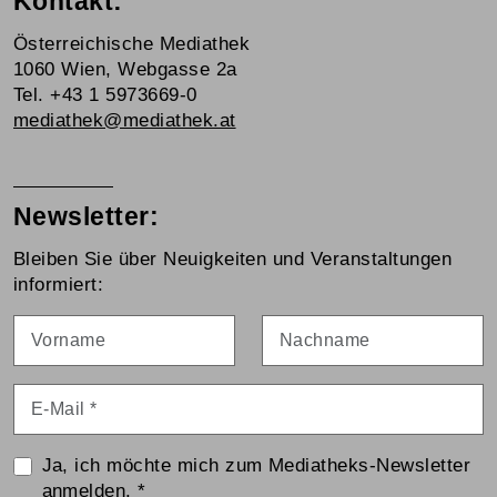
Kontakt:
Österreichische Mediathek
1060 Wien, Webgasse 2a
Tel. +43 1 5973669-0
mediathek@mediathek.at
Newsletter:
Bleiben Sie über Neuigkeiten und Veranstaltungen
informiert:
Vorname
Nachname
E-Mail
*
Ja, ich möchte mich zum Mediatheks-Newsletter
anmelden.
*