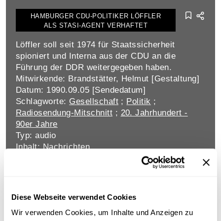
HAMBURGER CDU-POLITIKER LÖFFLER
ALS STASI-AGENT VERHAFTET
Löffler soll seit 1974 für Staatssicherheit
spioniert und Interna aus der CDU an die
Führung der DDR weitergegeben haben.
Mitwirkende: Brandstätter, Helmut [Gestaltung]
Datum: 1990.09.05 [Sendedatum]
Schlagworte:
Gesellschaft
;
Politik
;
Radiosendung-Mitschnitt
;
20. Jahrhundert -
90er Jahre
Typ: audio
Inhalt: Nachrichten
UDSSR: TROTZ REKORDERNTE
BROTMANGEL
Diese Webseite verwendet Cookies
Hamsterkäufe und Schlangen vor den
Wir verwenden Cookies, um Inhalte und Anzeigen zu