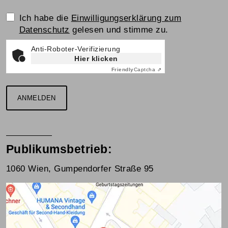
Einwilligungserklärung
Ich habe die
Einwilligungserklärung zum
Datenschutz
gelesen und stimme zu.
Anti-Roboter-Verifizierung
Hier klicken
Friendly
Captcha ⇗
ANMELDEN
Publikumsbetrieb:
1060 Wien, Gumpendorfer Straße 95