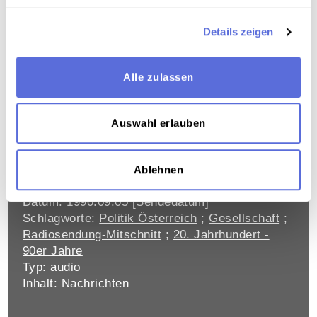
Datum: 1990.09.05 [Sendedatum]
Schlagworte:
Politik
;
Radiosendung-Mitschnitt
;
Details zeigen
20. Jahrhundert - 90er Jahre
Typ: audio
Inhalt: Nachrichten
Alle zulassen
Auswahl erlauben
NORICUM-PROZESS
Einvernahme des Sekretärs von Ferdinand
Lacina, Dietmar Schweisgut
Ablehnen
Mitwirkende: Hofer, Werner [Gestaltung]
Datum: 1990.09.05 [Sendedatum]
Schlagworte:
Politik Österreich
;
Gesellschaft
;
Radiosendung-Mitschnitt
;
20. Jahrhundert -
90er Jahre
Typ: audio
Inhalt: Nachrichten