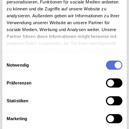
Geschäften und Bäckereien, Grund für den
personalisieren, Funktionen für soziale Medien anbieten
Brotmangel unklar. Maschinen wohl veraltet und
zu können und die Zugriffe auf unsere Website zu
Arbeitskräftemangel in den Bäckereien. Brot
analysieren. Außerdem geben wir Informationen zu Ihrer
rationiert.
Verwendung unserer Website an unsere Partner für
Mitwirkende: Löw, Raimund [Gestaltung]
soziale Medien, Werbung und Analysen weiter. Unsere
Datum: 1990.09.05 [Sendedatum]
Partner führen diese Informationen möglicherweise mit
Schlagworte:
Gesellschaft
;
Wirtschaft
;
Technik
weiteren Daten zusammen, die Sie ihnen bereitgestellt
;
Radiosendung-Mitschnitt
;
20. Jahrhundert -
haben oder die sie im Rahmen Ihrer Nutzung der Dienste
90er Jahre
gesammelt haben.
Einwilligungsauswahl
Typ: audio
Notwendig
Inhalt: Nachrichten
Präferenzen
TRAILER PANORAMA: SYMPOSION
"SOZIALDEMOKRATIE IN OSTEUROPA"
Statistiken
Einblendung: Slowenische Abgeordnete Katja
Boh
Marketing
Mitwirkende: Fuchs, Brigitte [Gestaltung] , Boh,
Katja [Interviewte/r]