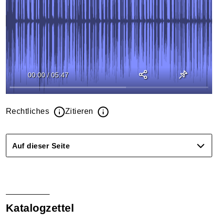
00:00
/
05:47
Rechtliches
Zitieren
Auf dieser Seite
Katalogzettel