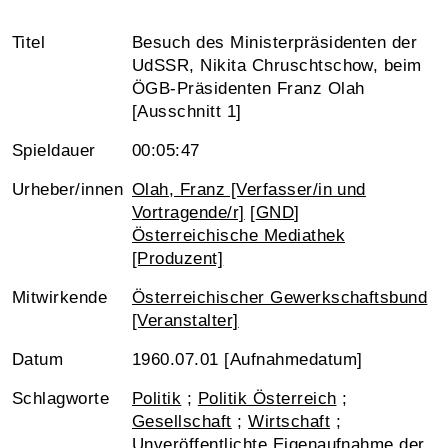
Titel
Besuch des Ministerpräsidenten der
UdSSR, Nikita Chruschtschow, beim
ÖGB-Präsidenten Franz Olah
[Ausschnitt 1]
Spieldauer
00:05:47
Urheber/innen
Olah, Franz [Verfasser/in und
Vortragende/r]
[
GND
]
Österreichische Mediathek
[Produzent]
Mitwirkende
Österreichischer Gewerkschaftsbund
[Veranstalter]
Datum
1960.07.01 [Aufnahmedatum]
Schlagworte
Politik
;
Politik Österreich
;
Gesellschaft
;
Wirtschaft
;
Unveröffentlichte Eigenaufnahme der