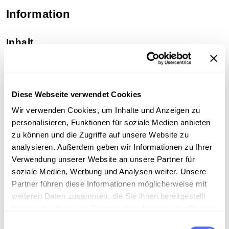
Information
Inhalt
ÖGB-Präsident Franz Olah begrüßt den
Ministerpräsidenten der UdSSR Nikita
Chruschtschow im ÖGB-Haus in Wien. 1. Juli 1960.
Diese Webseite verwendet Cookies
Nikita Chruschtschow besucht vom 30. Juni bis 8.
Juli Österreich. Es werden u. a. Erleichterungen bei
Wir verwenden Cookies, um Inhalte und Anzeigen zu
den Erdöllieferungen Österreichs an die Sowjetunion
personalisieren, Funktionen für soziale Medien anbieten
vereinbart. Beim Besuch Chruschtschows auf dem
zu können und die Zugriffe auf unsere Website zu
Bauernhof Leopold Figls in Rust (Niederösterreich)
analysieren. Außerdem geben wir Informationen zu Ihrer
kommt es zur berühmten "Mais-" bzw. "Sauwette"
Verwendung unserer Website an unsere Partner für
zwischen den beiden Politikern. Im Jahr darauf,
soziale Medien, Werbung und Analysen weiter. Unsere
1961, kommt Chruschtschow nochmals nach Wien -
Partner führen diese Informationen möglicherweise mit
zum Gipfeltreffen mit US-Präsident J. F. Kennedy.
weiteren Daten zusammen, die Sie ihnen bereitgestellt
haben oder die sie im Rahmen Ihrer Nutzung der Dienste
Sammlungsgeschichte
gesammelt haben.
Einwilligungsauswahl