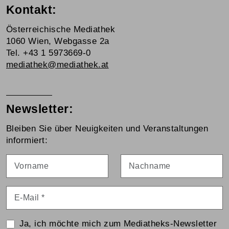
Kontakt:
Österreichische Mediathek
1060 Wien, Webgasse 2a
Tel. +43 1 5973669-0
mediathek@mediathek.at
Newsletter:
Bleiben Sie über Neuigkeiten und Veranstaltungen
informiert:
Vorname
Nachname
E-Mail
*
Ja, ich möchte mich zum Mediatheks-Newsletter