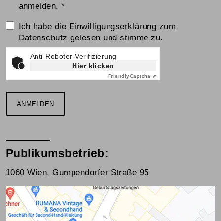
anmelden.
*
Einwilligungserklärung
Ich habe die
Einwilligungserklärung zum
Datenschutz
gelesen und stimme zu.
Anti-Roboter-Verifizierung
Hier klicken
Friendly
Captcha ⇗
ANMELDEN
Publikumsbetrieb:
1060 Wien, Gumpendorfer Straße 95