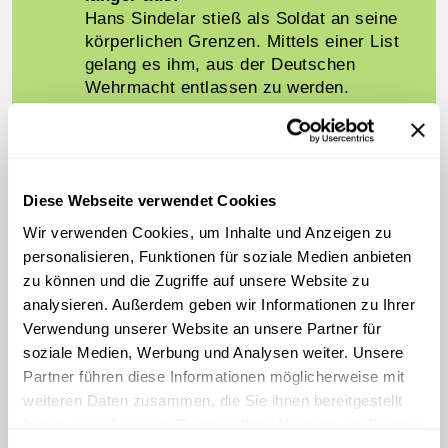
Hans Sindelar stieß als Soldat an seine
körperlichen Grenzen. Mittels einer List
gelang es ihm, aus der Deutschen
Wehrmacht entlassen zu werden.
00:19:34 (00:11:14)
AUDIO
Diese Webseite verwendet Cookies
"Ostmark-Werke, ade!"
Wir verwenden Cookies, um Inhalte und Anzeigen zu
Nachdem seine Frau eine
personalisieren, Funktionen für soziale Medien anbieten
Bombardierung durch die Alliierten gegen
zu können und die Zugriffe auf unsere Website zu
Kriegsende nur knapp überlebt hatte,
analysieren. Außerdem geben wir Informationen zu Ihrer
ließ Hans Sindelar seinem Zorn
Verwendung unserer Website an unsere Partner für
gegenüber dem NS-Regime freien Lauf.
Nur mit Glück und einer List gelang es
soziale Medien, Werbung und Analysen weiter. Unsere
ihm, aus dem Rüstungsbetrieb, in dem
Partner führen diese Informationen möglicherweise mit
er dienstverpflichtet war, zu flüchten.
weiteren Daten zusammen, die Sie ihnen bereitgestellt
haben oder die sie im Rahmen Ihrer Nutzung der Dienste