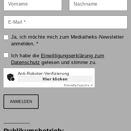
Vorname
Nachname
E-Mail
*
Ja, ich möchte mich zum Mediatheks-Newsletter
anmelden.
*
Einwilligungserklärung
Ich habe die
Einwilligungserklärung zum
Datenschutz
gelesen und stimme zu.
Anti-Roboter-Verifizierung
Hier klicken
Friendly
Captcha ⇗
ANMELDEN