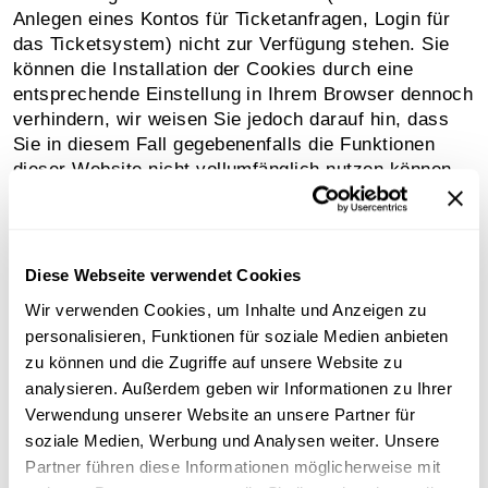
Anlegen eines Kontos für Ticketanfragen, Login für
das Ticketsystem) nicht zur Verfügung stehen. Sie
können die Installation der Cookies durch eine
entsprechende Einstellung in Ihrem Browser dennoch
verhindern, wir weisen Sie jedoch darauf hin, dass
Sie in diesem Fall gegebenenfalls die Funktionen
dieser Website nicht vollumfänglich nutzen können.
Wir setzen auf unserer Website sogenannte Social
Media Plug-ins von Facebook (Meta), Instagram
(Meta), Threads (Meta) und X (früher: Twitter) ein.
Diese Webseite verwendet Cookies
Diese Plug-ins sind auf jeder Seite hinter dem
Wir verwenden Cookies, um Inhalte und Anzeigen zu
Symbol mit dem Wortlaut “Share” "Teilen" verborgen
personalisieren, Funktionen für soziale Medien anbieten
und im Footer jeder Webseite unverborgen
dargestellt. Solange Sie diese Plug-ins nicht durch
zu können und die Zugriffe auf unsere Website zu
Klicken aktivieren, werden auch keine Informationen
analysieren. Außerdem geben wir Informationen zu Ihrer
mit den jeweiligen Plattformen ausgetauscht. Wenn
Verwendung unserer Website an unsere Partner für
Sie die Plug-ins durch Klicken aktivieren, wird
soziale Medien, Werbung und Analysen weiter. Unsere
automatisch eine Verbindung zum Server des
Partner führen diese Informationen möglicherweise mit
jeweiligen Social-Media-Anbieters hergestellt. Somit