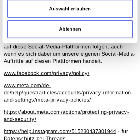
Bitte beachten Sie, dass für Social-Media-Plug-ins
Auswahl erlauben
auch die Datenschutzerklärungen der jeweiligen
Anbieter (Facebook, Instagram, Threads und Twitter)
zum Einsatz kommen.
Ablehnen
Dies gilt ebenso, wenn Sie von uns gesetzten Links
auf diese Social-Media-Plattformen folgen, auch
wenn es sich dabei um unsere eigenen Social-Media-
Auftritte auf diesen Plattformen handelt.
www.facebook.com/privacy/policy/
www.meta.com/de-
de/help/quest/articles/accounts/privacy-information-
and-settings/meta-privacy-policies/
https://about.meta.com/actions/protecting-privacy-
and-security/
https://help.instagram.com/515230437301944
- für
Datenschutz bei Threads