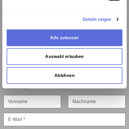
Kontakt:
Details zeigen
Österreichische Mediathek
1060 Wien, Webgasse 2a
Tel. +43 1 5973669-0
Alle zulassen
mediathek@mediathek.at
Auswahl erlauben
Newsletter:
Ablehnen
Bleiben Sie über Neuigkeiten und Veranstaltungen
informiert:
Vorname
Nachname
E-Mail
*