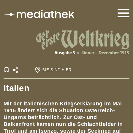
SIE SIND HIER
Startseite
Italien
Onlineausstellungen
Der Erste Weltkrieg
Der Erste Weltkrieg - Ausgabe 3
Kriegseintritte
Italien
Mit der italienischen Kriegserklärung im Mai
1915 ändert sich die Situation Österreich-
Ungarns beträchtlich. Zur Ost- und
Balkanfront kamen nun die Schlachtfelder in
Tirol und am Isonzo, sowie der Seekrieg auf