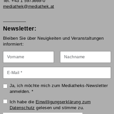
Tel. +43 1 5973669-0
mediathek@mediathek.at
Newsletter:
Bleiben Sie über Neuigkeiten und Veranstaltungen
informiert:
Vorname
Nachname
E-Mail
*
Ja, ich möchte mich zum Mediatheks-Newsletter
anmelden.
*
Einwilligungserklärung
Ich habe die
Einwilligungserklärung zum
Datenschutz
gelesen und stimme zu.