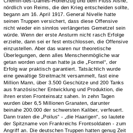
Chemin-des-Dames-Höhenzug und dem Fluss Aisne,
nördlich von Reims, die den Krieg entscheiden sollte,
begann am 16. April 1917. General Nivelle hatte
seinen Truppen versichert, dass diese Offensive
nicht wieder ein sinnlos verlängertes Gemetzel sein
würde. Wenn der erste Ansturm nicht rasch Erfolge
erzielte, dann sei er fest entschlossen, die Offensive
einzustellen. Aber das waren nur theoretische
Überlegungen, denn alles Menschenmögliche war
getan worden und man hatte ja die „Formel“, der
Erfolg war praktisch garantiert. Tatsächlich wurde
eine gewaltige Streitmacht versammelt, fast eine
Million Mann, über 3.500 Geschütze und 200 Tanks
aus französischer Entwicklung und Produktion, die
ihren ersten Fronteinsatz sahen. In zehn Tagen
wurden über 6,5 Millionen Granaten, darunter
beinahe 200.000 der schwersten Kaliber, verfeuert.
Dann traten die „Poilus“ - „die Haarigen“, so lautete
der Spitzname von Frankreichs Frontsoldaten - zum
Angriff an. Die deutschen Truppen hatten genug Zeit