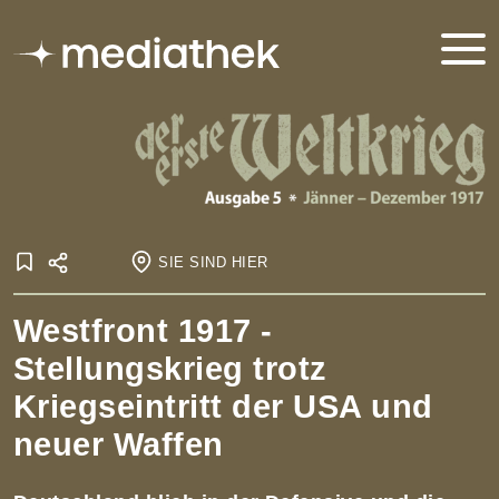
SIE SIND HIER
Startseite
Westfront 1917 -
Onlineausstellungen
Der Erste Weltkrieg
Der Erste Weltkrieg - Ausgabe 5
Kriegsverlauf
Stellungskrieg trotz
Westfront 1917 – Stellungskrieg trotz Kriegseintritt der USA
und neuer Waffen
Kriegseintritt der USA und
neuer Waffen