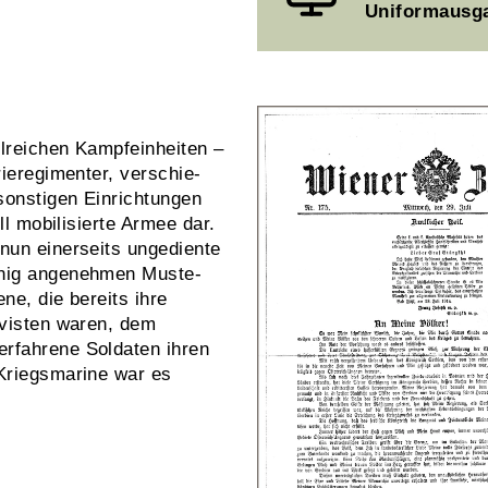
Uniformausga
l­reichen Kampfeinheiten –
erieregimenter, verschie­
 sonstigen Einrichtungen
l mobi­li­sierte Armee dar.
nun einerseits unge­diente
enig angenehmen Muste­
ne, die bereits ihre
rvisten waren, dem
erfahrene Soldaten ihren
 Kriegsmarine war es