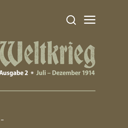
 Feld
 –