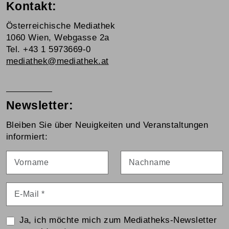
Kontakt:
Österreichische Mediathek
1060 Wien, Webgasse 2a
Tel. +43 1 5973669-0
mediathek@mediathek.at
Newsletter:
Bleiben Sie über Neuigkeiten und Veranstaltungen
informiert:
Vorname
Nachname
E-Mail
*
Ja, ich möchte mich zum Mediatheks-Newsletter