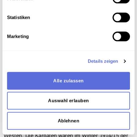
Statistiken
Marketing
Details zeigen
00:01:38
VIDEO
Die Ostfront 1915 –
Alle zulassen
Kriegszerstörungen
Auswahl erlauben
Vom Baltikum im Norden bis zur rumänischen
Grenze im Süden erstreckte sich die Ostfront.
Ablehnen
Russisch-Polen, oder Kongress-Polen, ragte immer
noch wie ein riesiger Brückenkopf in Richtung
Westen. Die Karpaten waren im Winter 1914/15 der