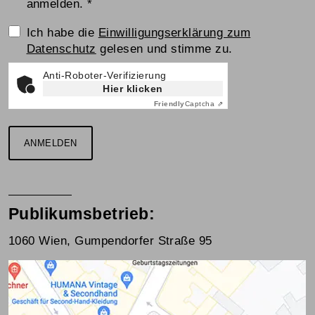
anmelden.
*
Einwilligungserklärung
Ich habe die
Einwilligungserklärung zum
Datenschutz
gelesen und stimme zu.
Anti-Roboter-Verifizierung
Hier klicken
Friendly
Captcha ⇗
ANMELDEN
Publikumsbetrieb:
1060 Wien, Gumpendorfer Straße 95