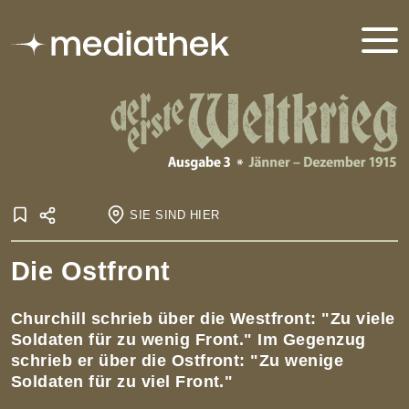
SIE SIND HIER
Startseite
Die Ostfront
Onlineausstellungen
Der Erste Weltkrieg
Der Erste Weltkrieg - Ausgabe 3
Kriegsverlauf
Die Ostfront
Churchill schrieb über die Westfront: "Zu viele
Soldaten für zu wenig Front." Im Gegenzug
schrieb er über die Ostfront: "Zu wenige
Soldaten für zu viel Front."