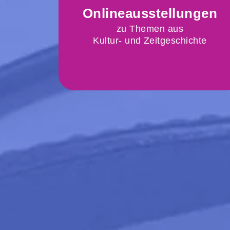
Onlineausstellungen
Onlineausstellungen
von Mozart bis Mondlandung
zu Themen aus
und Staatsvertrag bis Schifter
Kultur- und Zeitgeschichte