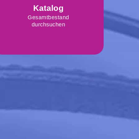
Katalog
Datensätze durchsuchen
(ohne Medien online)
Gesamtbestand
durchsuchen