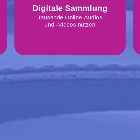
Digitale Sammlung
Online-Medien durchsuchen,
anhören oder ansehen
Tausende Online-Audios
und -Videos nutzen