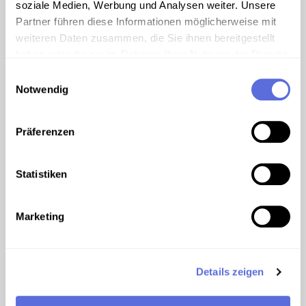
wurde von den 1960er Jahren bis
soziale Medien, Werbung und Analysen weiter. Unsere
teilweise in die 2010er Jahre aufgrund
Partner führen diese Informationen möglicherweise mit
seiner naturschonenden Anbauweise von
weiteren Daten zusammen, die Sie ihnen bereitgestellt
andere Weinbauern misstrauisch beäugt.
haben oder die sie im Rahmen Ihrer Nutzung der Dienste
gesammelt haben.
Einwilligungsauswahl
Notwendig
00:14:27 (00:05:30 BIS 00:06:41)
AUDIO
Präferenzen
"Ein teures Modell"
Anlässlich ihrer Sponsion erstand Herma
Riecke (damals noch Humbs) einen Hut
Statistiken
in der Hernalser Hauptstraße.
Marketing
01:33:12 (00:44:07 BIS 00:46:01)
AUDIO
"Ich hasse diese ii!"
Details zeigen
Die Ökonomierätin
Herma Riecke
beschwert sich über das Gendern, zeigt