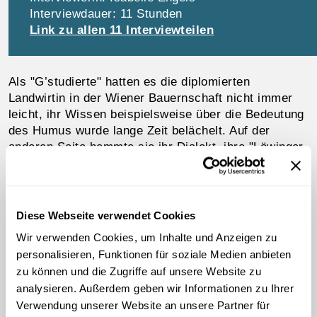
Interviewdauer: 11 Stunden
Link zu allen 11 Interviewteilen
Als "G’studierte" hatten es die diplomierten
Landwirtin in der Wiener Bauernschaft nicht immer
leicht, ihr Wissen beispielsweise über die Bedeutung
des Humus wurde lange Zeit belächelt. Auf der
anderen Seite hemmte sie ihr Dialekt, ihre "Löwinger-
Bühnen-Sprechweise" – wie sie selbst es nennt –
daran, in die Gemeindepolitik zu gehen, was sie
durchaus gereizt hätte. Doch war die Winzerin in
zahlreichen landwirtschaftlichen Ausschüssen tätig.
Diese Webseite verwendet Cookies
Wir verwenden Cookies, um Inhalte und Anzeigen zu
personalisieren, Funktionen für soziale Medien anbieten
01:14:58 (00:13:38 BIS 00:15:25)
AUDIO
zu können und die Zugriffe auf unsere Website zu
"Die zwa depatten Ingenieur!"
analysieren. Außerdem geben wir Informationen zu Ihrer
Das diplomierte Weinhauer-Ehepaar
Verwendung unserer Website an unsere Partner für