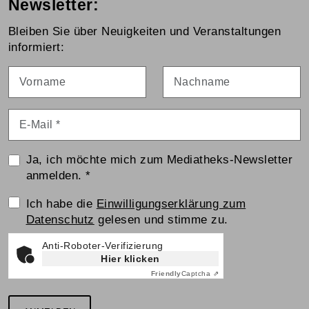
Newsletter:
Bleiben Sie über Neuigkeiten und Veranstaltungen
informiert:
Vorname
Nachname
E-Mail
*
Ja, ich möchte mich zum Mediatheks-Newsletter
anmelden.
*
Einwilligungserklärung
Ich habe die
Einwilligungserklärung zum
Datenschutz
gelesen und stimme zu.
Anti-Roboter-Verifizierung
Hier klicken
Friendly
Captcha ⇗