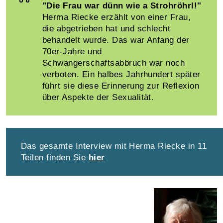
"Die Frau war dünn wie a Strohröhrl!"
Herma Riecke erzählt von einer Frau,
die abgetrieben hat und schlecht
behandelt wurde. Das war Anfang der
70er-Jahre und
Schwangerschaftsabbruch war noch
verboten. Ein halbes Jahrhundert später
führt sie diese Erinnerung zur Reflexion
über Aspekte der Sexualität.
Das gesamte Interview mit Herma Riecke in 11
Teilen finden Sie
hier