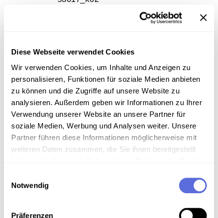
Medienart
Mp3-Audiodatei
Diese Webseite verwendet Cookies
Wir verwenden Cookies, um Inhalte und Anzeigen zu
Information
personalisieren, Funktionen für soziale Medien anbieten
zu können und die Zugriffe auf unsere Website zu
Inhalt
analysieren. Außerdem geben wir Informationen zu Ihrer
Verwendung unserer Website an unsere Partner für
Der Wortlaut der Deklaration wird vom
soziale Medien, Werbung und Analysen weiter. Unsere
Bundeskanzler verlesen.
Partner führen diese Informationen möglicherweise mit
weiteren Daten zusammen, die Sie ihnen bereitgestellt
Sammlungsgeschichte
haben oder die sie im Rahmen Ihrer Nutzung der Dienste
Sammlung Sendereihe "Aus dem Parlament"
gesammelt haben.
Einwilligungsauswahl
Notwendig
Anmerkungen zum Inhalt
7. Gesetzgebungsperiode des Nationalrates / VII.
Präferenzen