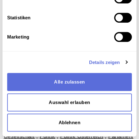
Gesetzgebungsperiode des Nationalrates
Statistiken
Art der Aufnahme
Reden und Ansprachen
Marketing
Download
Details zeigen
Metadaten
Alle zulassen
Auswahl erlauben
Verortung in der digitalen Sammlung
Ablehnen
Schlagworte
Gesellschaft
,
Politik
,
Politik Österreich
,
Parlament