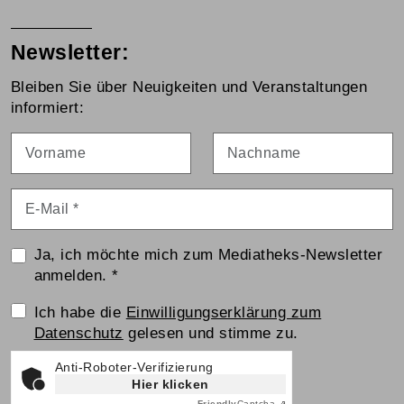
Newsletter:
Bleiben Sie über Neuigkeiten und Veranstaltungen
informiert:
Vorname
Nachname
E-Mail
*
Ja, ich möchte mich zum Mediatheks-Newsletter
anmelden.
*
Einwilligungserklärung
Ich habe die
Einwilligungserklärung zum
Datenschutz
gelesen und stimme zu.
Anti-Roboter-Verifizierung
Hier klicken
Friendly
Captcha ⇗