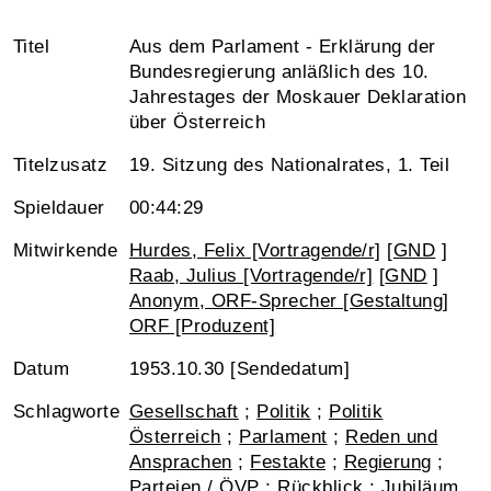
Titel
Aus dem Parlament - Erklärung der
Bundesregierung anläßlich des 10.
Jahrestages der Moskauer Deklaration
über Österreich
Titelzusatz
19. Sitzung des Nationalrates, 1. Teil
Spieldauer
00:44:29
Mitwirkende
Hurdes, Felix [Vortragende/r]
[
GND
]
Raab, Julius [Vortragende/r]
[
GND
]
Anonym, ORF-Sprecher [Gestaltung]
ORF [Produzent]
Datum
1953.10.30 [Sendedatum]
Schlagworte
Gesellschaft
;
Politik
;
Politik
Österreich
;
Parlament
;
Reden und
Ansprachen
;
Festakte
;
Regierung
;
Parteien / ÖVP
;
Rückblick
;
Jubiläum