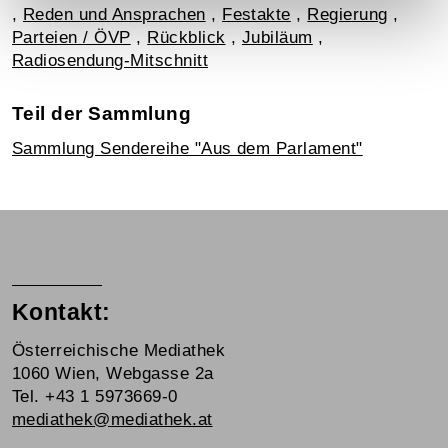
,
Reden und Ansprachen
,
Festakte
,
Regierung
,
Parteien / ÖVP
,
Rückblick
,
Jubiläum
,
Radiosendung-Mitschnitt
Teil der Sammlung
Sammlung Sendereihe "Aus dem Parlament"
Kontakt:
Österreichische Mediathek
1060 Wien, Webgasse 2a
Tel. +43 1 5973669-0
mediathek@mediathek.at