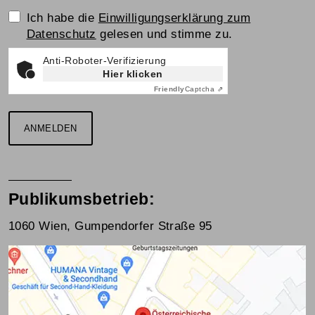
Einwilligungserklärung
Ich habe die
Einwilligungserklärung zum
Datenschutz
gelesen und stimme zu.
Anti-Roboter-Verifizierung
Hier klicken
Friendly
Captcha ⇗
ANMELDEN
Publikumsbetrieb:
1060 Wien, Gumpendorfer Straße 95