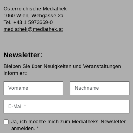
Österreichische Mediathek
1060 Wien, Webgasse 2a
Tel. +43 1 5973669-0
mediathek@mediathek.at
Newsletter:
Bleiben Sie über Neuigkeiten und Veranstaltungen
informiert:
Vorname
Nachname
E-Mail
*
Ja, ich möchte mich zum Mediatheks-Newsletter
anmelden.
*