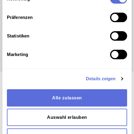
Lustige Witwe. Vilja-Lied
Präferenzen
00:02:12
AUDIO
Statistiken
Marschmusik. Ziehrer. Dorner-
Marsch
Marketing
Details zeigen
Alle zulassen
00:01:39
AUDIO
Auswahl erlauben
Fiakerlied. Alexander Girardi