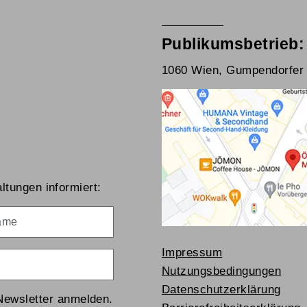
Publikumsbetrieb:
1060 Wien, Gumpendorfer 
ltungen informiert:
me
Impressum
Nutzungsbedingungen
Datenschutzerklärung
Newsletter anmelden.