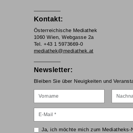
Kontakt:
Österreichische Mediathek
1060 Wien, Webgasse 2a
Tel. +43 1 5973669-0
mediathek@mediathek.at
Newsletter:
Bleiben Sie über Neuigkeiten und Veransta
Vorname
Nachna
E-Mail
*
Ja, ich möchte mich zum Mediatheks-