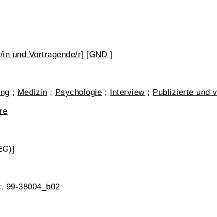
/in und Vortragende/r]
[
GND
]
ung
;
Medizin
;
Psychologie
;
Interview
;
Publizierte und 
re
EG)]
k, 99-38004_b02