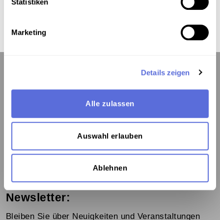
Statistiken
Marketing
Details zeigen
Kontakt:
Alle zulassen
Österreichische Mediathek
1060 Wien, Webgasse 2a
Auswahl erlauben
Tel. +43 1 5973669-0
mediathek@mediathek.at
Ablehnen
Newsletter:
Bleiben Sie über Neuigkeiten und Veranstaltungen