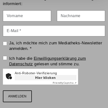
informiert:
Vorname
Nachname
E-Mail
*
Ja, ich möchte mich zum Mediatheks-Newsletter
anmelden.
*
Einwilligungserklärung
Ich habe die
Einwilligungserklärung zum
Datenschutz
gelesen und stimme zu.
Anti-Roboter-Verifizierung
Hier klicken
Friendly
Captcha ⇗
ANMELDEN