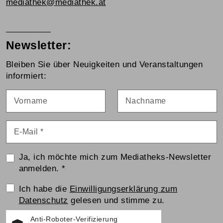
mediathek@mediathek.at
Newsletter:
Bleiben Sie über Neuigkeiten und Veranstaltungen
informiert:
Vorname
Nachname
E-Mail
*
Ja, ich möchte mich zum Mediatheks-Newsletter
anmelden.
*
Einwilligungserklärung
Ich habe die
Einwilligungserklärung zum
Datenschutz
gelesen und stimme zu.
Anti-Roboter-Verifizierung