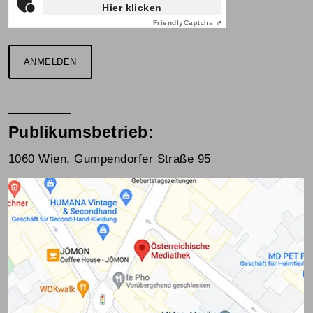
Hier klicken
Friendly
Captcha ⇗
ANMELDEN
Publikumsbetrieb:
1060 Wien, Gumpendorfer Straße 95