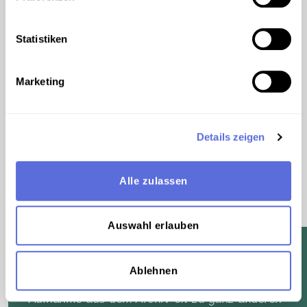
Gedenktage als Impuls für Archive
Als Archivarin kommt man um Gedenktage kaum
Statistiken
herum – sie sind oft Anlass dafür, dass Archive sich
mit bestimmten Persönlichkeiten und deren Werken
intensiver beschäftigen. Im Jahr 2025 jährt sich der
Marketing
200. Geburtstag von Johann Strauß (Sohn), der am
25. Oktober 1825 in Wien geboren wurde. Zu seinen
bekanntesten Kompositionen zählt der Walzer „An
Details zeigen
der schönen blauen Donau“, uraufgeführt im Jahr
1867 – und genau dieses Stück ist es, das mir
spontan in den Sinn kommt. Es schafft auf ganz
Alle zulassen
unterschiedlichen Ebenen Erinnerung – weit über das
Musikstück hinaus.
Auswahl erlauben
Gabriele Fröschl leitet die Österreichische
Mediathek und liebt assoziative
Ablehnen
Gedankenreisen, die von einer konkreten
Aufnahme aus dem Archiv oft zu ganz anderen