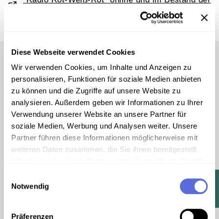
Mediathek
Diese Webseite verwendet Cookies
Wir verwenden Cookies, um Inhalte und Anzeigen zu
personalisieren, Funktionen für soziale Medien anbieten
zu können und die Zugriffe auf unsere Website zu
analysieren. Außerdem geben wir Informationen zu Ihrer
Vom Mausloch in den
Verwendung unserer Website an unsere Partner für
soziale Medien, Werbung und Analysen weiter. Unsere
Weltraum - der
Partner führen diese Informationen möglicherweise mit
"Donauwalzer"
weiteren Daten zusammen, die Sie ihnen bereitgestellt
haben oder die sie im Rahmen Ihrer Nutzung der Dienste
gesammelt haben.
Einwilligungsauswahl
Notwendig
Oktober 2025
Präferenzen