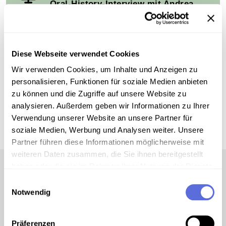
Oral-History-Interview mit Andrea
Schopf-Balogh
Ausschnitt
Diese Webseite verwendet Cookies
Wir verwenden Cookies, um Inhalte und Anzeigen zu
HABEN SIE INTERESSE AN WEITEREN INTERVIEWS AUS
DIESER REIHE?
personalisieren, Funktionen für soziale Medien anbieten
zu können und die Zugriffe auf unsere Website zu
Zur Ausstellung "Gedächtnis der
analysieren. Außerdem geben wir Informationen zu Ihrer
Migration"
Verwendung unserer Website an unsere Partner für
soziale Medien, Werbung und Analysen weiter. Unsere
Partner führen diese Informationen möglicherweise mit
weiteren Daten zusammen, die Sie ihnen bereitgestellt
haben oder die sie im Rahmen Ihrer Nutzung der Dienste
gesammelt haben.
Einwilligungsauswahl
Notwendig
"Ich hab' es nicht bereut" :
Präferenzen