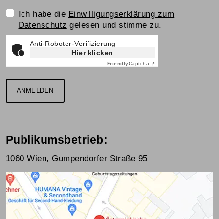
Einwilligungserklärung
Ich habe die
Einwilligungserklärung zum
Datenschutz
gelesen und stimme zu.
Anti-Roboter-Verifizierung
Hier klicken
Friendly
Captcha ⇗
ANMELDEN
Publikumsbetrieb:
1060 Wien, Gumpendorfer Straße 95