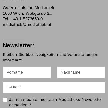
Österreichische Mediathek
1060 Wien, Webgasse 2a
Tel. +43 1 5973669-0
mediathek@mediathek.at
Newsletter:
Bleiben Sie über Neuigkeiten und Veranstaltungen
informiert:
Vorname
Nachname
E-Mail
*
Ja, ich möchte mich zum Mediatheks-Newsletter
anmelden.
*