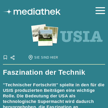
SIE SIND HIER
Startseite
Faszination der Technik
Onlineausstellungen
USIS – USIA
Faszination der Technik
"Technischer Fortschritt" spielte in den für die
USIS produzierten Beiträgen eine wichtige
Rolle. Die Bedeutung der USA als
technologische Supermacht wird dadurch
hervorgehoben, die Faszination an