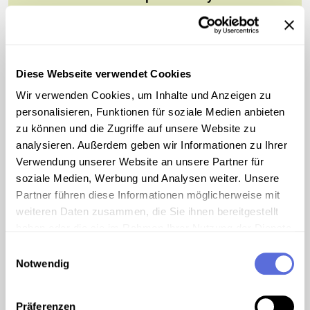
amerikanische 2-Mann-Raumflug
Diese Webseite verwendet Cookies
00:04:02
AUDIO
Wir verwenden Cookies, um Inhalte und Anzeigen zu
Nach dem erfolgreichen Abschuss von
personalisieren, Funktionen für soziale Medien anbieten
Saturn mit Stimmeinblendung von
zu können und die Zugriffe auf unsere Website zu
Präsident Johnson
analysieren. Außerdem geben wir Informationen zu Ihrer
Verwendung unserer Website an unsere Partner für
soziale Medien, Werbung und Analysen weiter. Unsere
Partner führen diese Informationen möglicherweise mit
00:04:20
AUDIO
weiteren Daten zusammen, die Sie ihnen bereitgestellt
Das US-Weltraumprogramm
haben oder die sie im Rahmen Ihrer Nutzung der Dienste
gesammelt haben.
Einwilligungsauswahl
Notwendig
Präferenzen