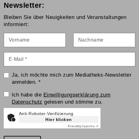
Newsletter:
Bleiben Sie über Neuigkeiten und Veranstaltungen
informiert:
Vorname
Nachname
E-Mail
*
Ja, ich möchte mich zum Mediatheks-Newsletter
anmelden.
*
Einwilligungserklärung
Ich habe die
Einwilligungserklärung zum
Datenschutz
gelesen und stimme zu.
Anti-Roboter-Verifizierung
Hier klicken
Friendly
Captcha ⇗