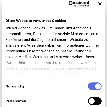
Sammlungsgeschichte
Sammlung Aufnahmen des "United States Information
Diese Webseite verwendet Cookies
Service" ( USIS ) aus der Wienbibliothek
Wir verwenden Cookies, um Inhalte und Anzeigen zu
Art der Aufnahme
personalisieren, Funktionen für soziale Medien anbieten
zu können und die Zugriffe auf unsere Website zu
Interview
analysieren. Außerdem geben wir Informationen zu Ihrer
Verwendung unserer Website an unsere Partner für
soziale Medien, Werbung und Analysen weiter. Unsere
Download
Partner führen diese Informationen möglicherweise mit
weiteren Daten zusammen, die Sie ihnen bereitgestellt
Wernher von Braun im Jahr 1960, Quelle:
haben oder die sie im Rahmen Ihrer Nutzung der Dienste
Wikipedia
gesammelt haben.
Einwilligungsauswahl
Metadaten
Notwendig
Präferenzen
Verortung in der digitalen Sammlung