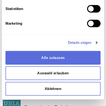
Statistiken
Schlagworte
Film
,
Technik
,
Wissenschaft und Forschung
,
Marketing
Interview
,
Raumfahrt
,
Technik
,
Spielfilm
,
Physik
,
Astronomie
,
Radiosendung-Sendematerial
Details zeigen
Teil der Sammlung
Sammlung Aufnahmen des "United States Information
Alle zulassen
Service" ( USIS ) aus der Wienbibliothek
Auswahl erlauben
Das Medium in Onlineausstellungen
Ablehnen
Dieses Medium wird hier verwendet: