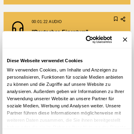
00:01:22
AUDIO
"Deutsches Eigentum"
Karl Renner über Vermögensfragen
Diese Webseite verwendet Cookies
00:01:35
AUDIO
Wir verwenden Cookies, um Inhalte und Anzeigen zu
Linz
personalisieren, Funktionen für soziale Medien anbieten
Bürgermeister Koref zum
zu können und die Zugriffe auf unsere Website zu
Wiederaufbau
analysieren. Außerdem geben wir Informationen zu Ihrer
Verwendung unserer Website an unsere Partner für
soziale Medien, Werbung und Analysen weiter. Unsere
Partner führen diese Informationen möglicherweise mit
00:01:12
AUDIO
weiteren Daten zusammen, die Sie ihnen bereitgestellt
haben oder die sie im Rahmen Ihrer Nutzung der Dienste
Strom und Gas