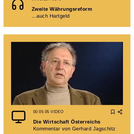
Zweite Währungsreform
...auch Hartgeld
00:05:05
VIDEO
Die Wirtschaft Österreichs
Kommentar von Gerhard Jagschitz