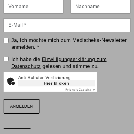
Vorname
Nachname
E-Mail
*
Ja, ich möchte mich zum Mediatheks-Newsletter
anmelden.
*
Einwilligungserklärung
Ich habe die
Einwilligungserklärung zum
Datenschutz
gelesen und stimme zu.
Anti-Roboter-Verifizierung
Hier klicken
Friendly
Captcha ⇗
ANMELDEN