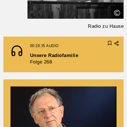
©
Radio zu Hause
00:28:35
AUDIO
Unsere Radiofamilie
Folge 268