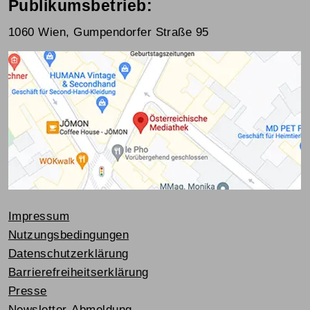
Publikumsbetrieb:
1060 Wien, Gumpendorfer Straße 95
Impressum
Nutzungsbedingungen
Datenschutzerklärung
Barrierefreiheitserklärung
Presse
Newsletter-Abmeldung