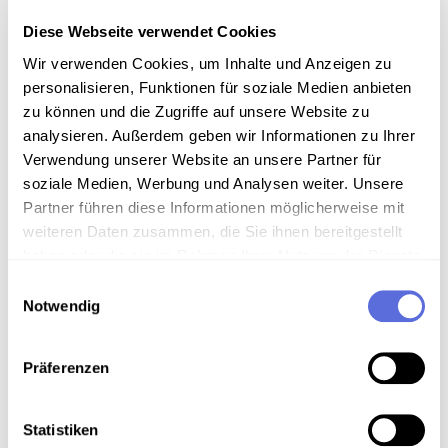
Diese Webseite verwendet Cookies
00:25:23
AUDIO
Wir verwenden Cookies, um Inhalte und Anzeigen zu
Unsere Radiofamilie
personalisieren, Funktionen für soziale Medien anbieten
Circa Folge 340
zu können und die Zugriffe auf unsere Website zu
analysieren. Außerdem geben wir Informationen zu Ihrer
Verwendung unserer Website an unsere Partner für
soziale Medien, Werbung und Analysen weiter. Unsere
00:29:17
AUDIO
Partner führen diese Informationen möglicherweise mit
weiteren Daten zusammen, die Sie ihnen bereitgestellt
Unsere Radiofamilie
351. und letzte Folge der Sendereihe
haben oder die sie im Rahmen Ihrer Nutzung der Dienste
gesammelt haben.
Einwilligungsauswahl
Notwendig
00:24:07
AUDIO
Präferenzen
Unsere Radiofamilie
Circa Folge 337
Statistiken