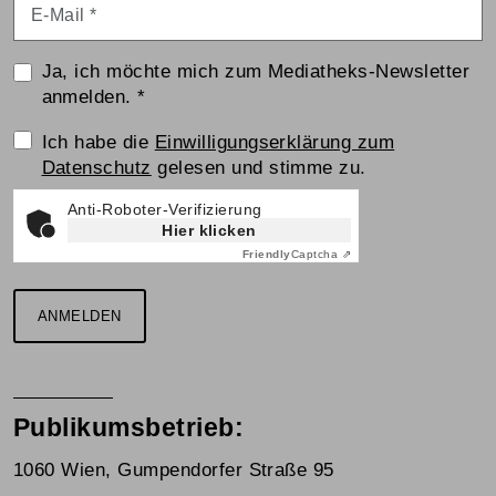
E-Mail
*
Ja, ich möchte mich zum Mediatheks-Newsletter
anmelden.
*
Einwilligungserklärung
Ich habe die
Einwilligungserklärung zum
Datenschutz
gelesen und stimme zu.
Anti-Roboter-Verifizierung
Hier klicken
Friendly
Captcha ⇗
ANMELDEN
Publikumsbetrieb:
1060 Wien, Gumpendorfer Straße 95