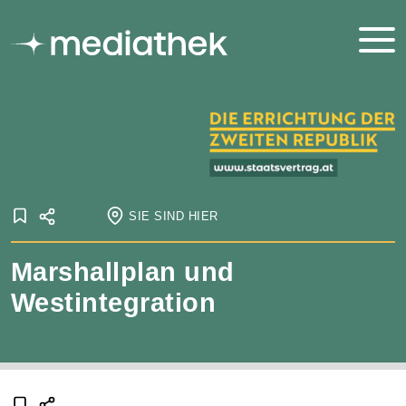
SIE SIND HIER
Startseite
Marshallplan und
Onlineausstellungen
Staatsvertrag
Die Errichtung der zweiten Republik
Wiederaufbau
Westintegration
Marshallplan und Westintegration