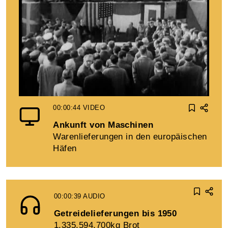
00:00:44
VIDEO
Ankunft von Maschinen
Warenlieferungen in den europäischen
Häfen
00:00:39
AUDIO
Getreidelieferungen bis 1950
1.335.594.700kg Brot