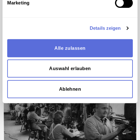
Marketing
00:01:30
AUDIO
Beitrag zum Weltfrieden
Details zeigen
Präsident Truman und Außenminister
Marshall
Alle zulassen
Auswahl erlauben
Ablehnen