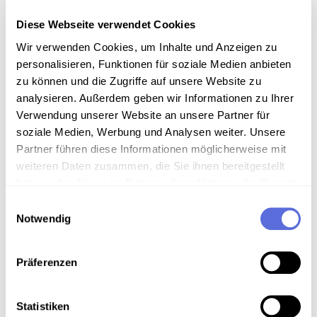
Diese Webseite verwendet Cookies
Information
Wir verwenden Cookies, um Inhalte und Anzeigen zu
personalisieren, Funktionen für soziale Medien anbieten
zu können und die Zugriffe auf unsere Website zu
Sammlungsgeschichte
analysieren. Außerdem geben wir Informationen zu Ihrer
Archivbestand Österreichische Mediathek ohne weitere
Verwendung unserer Website an unsere Partner für
Sammlungszuordnung
soziale Medien, Werbung und Analysen weiter. Unsere
Partner führen diese Informationen möglicherweise mit
weiteren Daten zusammen, die Sie ihnen bereitgestellt
haben oder die sie im Rahmen Ihrer Nutzung der Dienste
Download
gesammelt haben.
Einwilligungsauswahl
Notwendig
Metadaten
Präferenzen
Verortung in der digitalen Sammlung
Statistiken