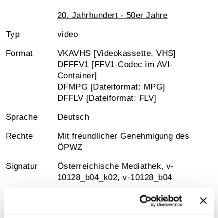
20. Jahrhundert - 50er Jahre
Typ
video
Format
VKAVHS [Videokassette, VHS]
DFFFV1 [FFV1-Codec im AVI-
Container]
DFMPG [Dateiformat: MPG]
DFFLV [Dateiformat: FLV]
Sprache
Deutsch
Rechte
Mit freundlicher Genehmigung des
ÖPWZ
Signatur
Österreichische Mediathek, v-
10128_b04_k02, v-10128_b04
Medienart
MPG-Videodatei