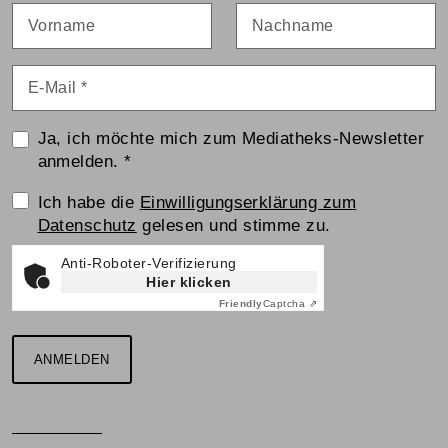
Vorname
Nachname
E-Mail
*
Ja, ich möchte mich zum Mediatheks-Newsletter
anmelden.
*
Einwilligungserklärung
Ich habe die
Einwilligungserklärung zum
Datenschutz
gelesen und stimme zu.
Anti-Roboter-Verifizierung
Hier klicken
Friendly
Captcha ⇗
ANMELDEN