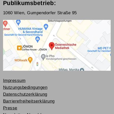
Publikumsbetrieb:
1060 Wien, Gumpendorfer Straße 95
Impressum
Nutzungsbedingungen
Datenschutzerklärung
Barrierefreiheitserklärung
Presse