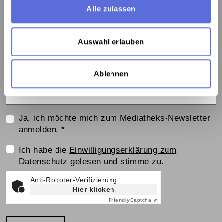
Newsletter:
Alle zulassen
Bleiben Sie über Neuigkeiten und Veranstaltungen
informiert:
Auswahl erlauben
Vorname
Nachname
Ablehnen
E-Mail
*
Ja, ich möchte mich zum Mediatheks-Newsletter
anmelden.
*
Einwilligungserklärung
Ich habe die
Einwilligungserklärung zum
Datenschutz
gelesen und stimme zu.
Anti-Roboter-Verifizierung
Hier klicken
Friendly
Captcha ⇗