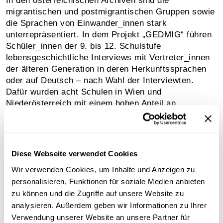
In den österreichischen Archiven sind die
migrantischen und postmigrantischen Gruppen sowie
die Sprachen von Einwander_innen stark
unterrepräsentiert. In dem Projekt „GEDMIG“ führen
Schüler_innen der 9. bis 12. Schulstufe
lebensgeschichtliche Interviews mit Vertreter_innen
der älteren Generation in deren Herkunftssprachen
oder auf Deutsch – nach Wahl der Interviewten.
Dafür wurden acht Schulen in Wien und
Niederösterreich mit einem hohen Anteil an
postmigrantischen Schüler_innen ausgewählt.
Es entstehen Ton- und Videoaufzeichnung von rund
70 lebensgeschichtlichen Interviews mit
Diese Webseite verwendet Cookies
Migrant_innen in mindestens 15 bis 20 Sprachen –
als Beitrag zu einem österreichischen „Archiv der
Wir verwenden Cookies, um Inhalte und Anzeigen zu
Migration“. Mit vollständiger Übersetzung werden die
personalisieren, Funktionen für soziale Medien anbieten
Interviews in der Österreichischen Mediathek
zu können und die Zugriffe auf unsere Website zu
archiviert und online zugänglich gemacht.
analysieren. Außerdem geben wir Informationen zu Ihrer
Verwendung unserer Website an unsere Partner für
Die Österreichische Mediathek ist in diesem Projekt