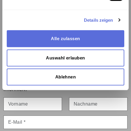
Kontakt:
Details zeigen
Österreichische Mediathek
1060 Wien, Webgasse 2a
Alle zulassen
Tel. +43 1 5973669-0
mediathek@mediathek.at
Auswahl erlauben
Newsletter:
Ablehnen
Bleiben Sie über Neuigkeiten und Veranstaltungen
informiert:
Vorname
Nachname
E-Mail
*