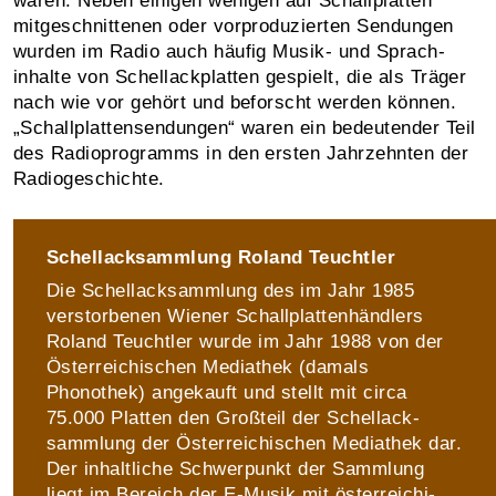
wären. Ne­ben einigen wenigen auf Schall­platten
mitge­schnit­tenen oder vor­produ­zierten Sendungen
wurden im Radio auch häufig Musik- und Sprach­
inhalte von Schellack­platten gespielt, die als Träger
nach wie vor gehört und beforscht werden können.
„Schall­platten­sendungen“ waren ein bedeutender Teil
des Radio­programms in den ersten Jahr­zehnten der
Radio­geschichte.
Schellacksammlung Roland Teuchtler
Die Schellacksammlung des im Jahr 1985
verstorbe­nen Wiener Schall­platten­händlers
Roland Teuchtler wurde im Jahr 1988 von der
Öster­reichischen Media­thek (damals
Phonothek) ange­kauft und stellt mit circa
75.000 Platten den Großteil der Schellack­
sammlung der Österreichischen Media­thek dar.
Der inhaltliche Schwer­punkt der Samm­lung
liegt im Bereich der E-Musik mit österreichi­