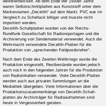
weiter­entwickelt. Ab dem Ende der 1930er Jahre
waren Selbst­schnitt­platten aus Kunst­stoff unter dem
Marken­namen „Decelith“ auf dem Markt. PVC war im
Vergleich zu Schellack billiger und musste nicht
importiert werden.
Decelith-Schallplatten wurden von der Reichs-
Rundfunk-Gesellschaft für Radio­reportagen und die
Archivierung von Sende­material ver­wendet. Auch die
Wehr­macht verwendete Decelith-Platten für die
Produktion von „sprechenden Feld­post­briefen“.
Nach dem Ende des Zweiten Weltkriegs wurde die
Produktion einge­stellt, Rest­bestände wurden jedoch
auch noch in den folgenden Jahren für die Produktion
von Radio­inhalten verwendet. Viele Decelith-Platten
werden auch aus privaten Samm­lungen an die
Mediathek über­geben. Viele Informationen über die
Produktions­zusammen­hänge von Decelith-Schall­
platten als Archiv­träger für Radio­aufnahmen sind
heute in Vergessen­heit geraten.