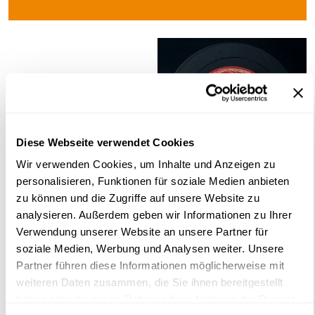
Diese Webseite verwendet Cookies
Wir verwenden Cookies, um Inhalte und Anzeigen zu
©
personalisieren, Funktionen für soziale Medien anbieten
zu können und die Zugriffe auf unsere Website zu
analysieren. Außerdem geben wir Informationen zu Ihrer
MEHR DAZU AUS DER MEDIATHEK
Verwendung unserer Website an unsere Partner für
soziale Medien, Werbung und Analysen weiter. Unsere
„Ein Lied geht um die Welt“ in der Reihe
Partner führen diese Informationen möglicherweise mit
„Archivist's Choice“
weiteren Daten zusammen, die Sie ihnen bereitgestellt
haben oder die sie im Rahmen Ihrer Nutzung der Dienste
„Walk, Jenny, Walk …“ – Günther Schifters