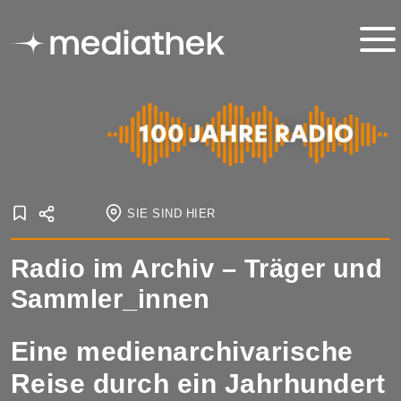
SIE SIND HIER
Startseite
Radio im Archiv – Träger und
Onlineausstellungen
100 Jahre Radio
Radio im Archiv
Sammler_innen
Eine medienarchivarische
Reise durch ein Jahr­hundert