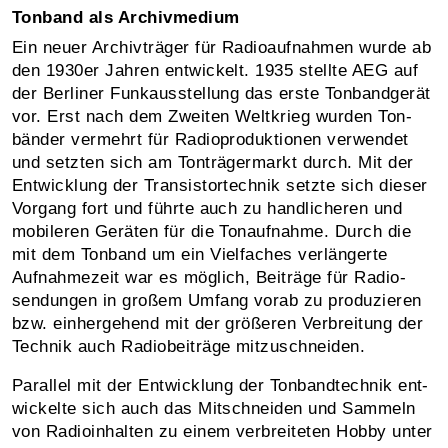
Tonband als Archivmedium
Ein neuer Archivträger für Radioaufnahmen wurde ab
den 1930er Jahren ent­wickelt. 1935 stellte AEG auf
der Berliner Funk­aus­stellung das erste Tonband­gerät
vor. Erst nach dem Zweiten Welt­krieg wurden Ton­
bänder vermehrt für Radio­produktionen verwendet
und setzten sich am Ton­träger­markt durch. Mit der
Ent­wicklung der Transistor­technik setzte sich dieser
Vorgang fort und führte auch zu handlicheren und
mobileren Geräten für die Ton­auf­nahme. Durch die
mit dem Tonband um ein Viel­faches verlängerte
Aufnahme­zeit war es möglich, Beiträge für Radio­
sendun­gen in großem Umfang vorab zu produzieren
bzw. einher­gehend mit der größeren Verbreitung der
Technik auch Radio­beiträge mitzu­schneiden.
Parallel mit der Entwicklung der Tonband­technik ent­
wickelte sich auch das Mit­schnei­den und Sammeln
von Radio­inhalten zu einem ver­breiteten Hobby unter