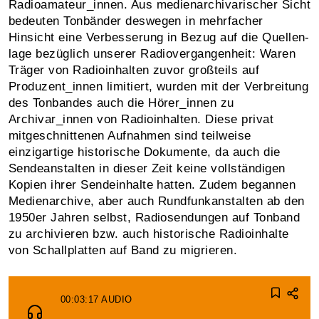
Radio­amateur_innen. Aus medien­archivarischer Sicht
bedeuten Tonbänder deswegen in mehrfacher
Hinsicht eine Ver­besse­rung in Bezug auf die Quellen­
lage bezüglich unserer Radio­vergangenheit: Waren
Träger von Radio­inhalten zuvor großteils auf
Produzent_innen limitiert, wurden mit der Ver­breitung
des Ton­bandes auch die Hörer_innen zu
Archivar_innen von Radio­inhalten. Diese privat
mitge­schnittenen Aufnahmen sind teilweise
einzigartige historische Doku­mente, da auch die
Sende­anstalten in dieser Zeit keine vollständigen
Kopien ihrer Sende­inhalte hatten. Zudem begannen
Medien­archive, aber auch Rundfunk­anstalten ab den
1950er Jahren selbst, Radio­sendungen auf Tonband
zu archivieren bzw. auch historische Radio­inhalte
von Schall­platten auf Band zu migrieren.
00:03:17
AUDIO