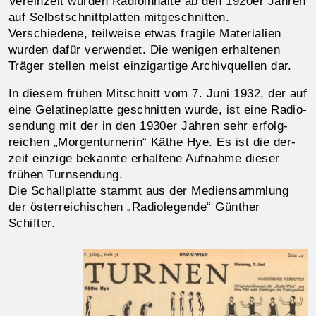
Vereinzelt wurden Radioinhalte ab den 1920er Jahren
auf Selbst­schnitt­platten mit­ge­schnit­ten.
Verschiedene, teil­weise etwas fragile Materia­li­en
wurden dafür ver­wendet. Die weni­gen erhaltenen
Träger stellen meist einzig­artige Archiv­quellen dar.
In diesem frühen Mitschnitt vom 7. Juni 1932, der auf
eine Gelatine­platte ge­schnitten wurde, ist eine Radio­
sendung mit der in den 1930er Jahren sehr erfolg­
reichen „Morgen­turnerin“ Käthe Hye. Es ist die der­
zeit einzige bekannte erhaltene Auf­nahme dieser
frühen Turn­sendung.
Die Schallplatte stammt aus der Medien­sammlung
der österreichischen „Radio­legende“ Günther
Schifter.