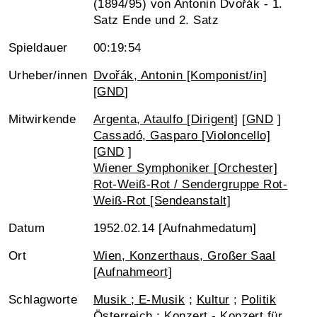
(1894/95) von Antonin Dvořák - 1.
Satz Ende und 2. Satz
Spieldauer
00:19:54
Urheber/innen
Dvořák, Antonin [Komponist/in]
[
GND
]
Mitwirkende
Argenta, Ataulfo [Dirigent]
[
GND
]
Cassadó, Gasparo [Violoncello]
[
GND
]
Wiener Symphoniker [Orchester]
Rot-Weiß-Rot / Sendergruppe Rot-
Weiß-Rot [Sendeanstalt]
Datum
1952.02.14 [Aufnahmedatum]
Ort
Wien, Konzerthaus, Großer Saal
[Aufnahmeort]
Schlagworte
Musik ; E-Musik
;
Kultur
;
Politik
Österreich
;
Konzert - Konzert für