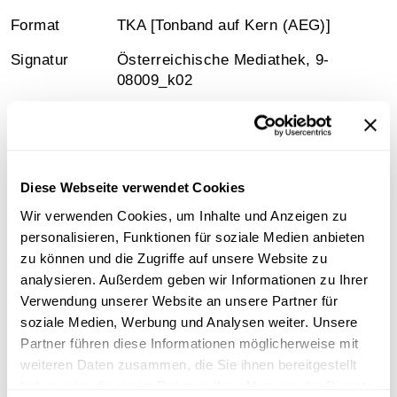
Format
TKA [Tonband auf Kern (AEG)]
Signatur
Österreichische Mediathek, 9-
08009_k02
Medienart
Mp3-Audiodatei
Diese Webseite verwendet Cookies
Information
Wir verwenden Cookies, um Inhalte und Anzeigen zu
personalisieren, Funktionen für soziale Medien anbieten
zu können und die Zugriffe auf unsere Website zu
Inhalt
analysieren. Außerdem geben wir Informationen zu Ihrer
1. Adagio
Verwendung unserer Website an unsere Partner für
2. Adagio, ma no troppo
soziale Medien, Werbung und Analysen weiter. Unsere
3. Finale. Allegro moderato
Partner führen diese Informationen möglicherweise mit
weiteren Daten zusammen, die Sie ihnen bereitgestellt
Sammlungsgeschichte
haben oder die sie im Rahmen Ihrer Nutzung der Dienste