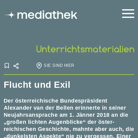
SIE SIND HIER
Startseite
Flucht und Exil
Für den Unterricht
Flucht und Exil
Der österreichische Bundespräsident
Alexander van der Bellen erinnerte in seiner
Neu­jahrs­an­sprache am 1. Jänner 2018 an die
„großen lichten Augen­blicke“ der öster­
reichischen Geschichte, mahnte aber auch, die
„dunkelsten Aspekte“ nie zu ver­gessen. Einer