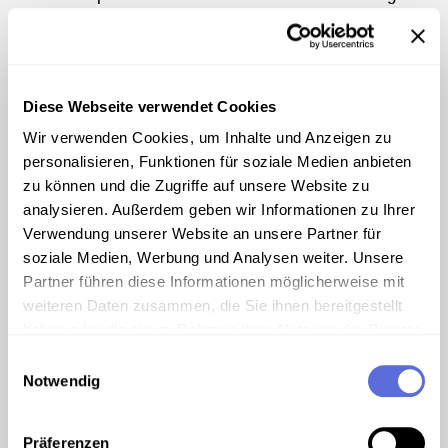
erfolgt dann im Plenum.
Tipp: Fächerübergreifender Unterricht mit
Deutsch!
Abschlussübung zur Auswahl:
Diese Webseite verwendet Cookies
Die Schülerinnen/Schüler wählen ein Zitat
aus dem Interview aus und begründen Ihre
Wir verwenden Cookies, um Inhalte und Anzeigen zu
Auswahl.
personalisieren, Funktionen für soziale Medien anbieten
Die Schülerinnen/Schüler verfassen mit Hilfe
zu können und die Zugriffe auf unsere Website zu
Ihrer Aufzeichnungen zum gehörten Interview
analysieren. Außerdem geben wir Informationen zu Ihrer
ein Elfchen (Gedicht, das aus elf Wörtern
Verwendung unserer Website an unsere Partner für
besteht nach dem Schema 1. Zeile ein Wort,
soziale Medien, Werbung und Analysen weiter. Unsere
2. Zeile zwei Wörter, 3. Zeile drei Wörter,
Partner führen diese Informationen möglicherweise mit
4. Zeile vier Wörter, 5. Zeile ein Wort) zum
weiteren Daten zusammen, die Sie ihnen bereitgestellt
Thema Flucht.
haben oder die sie im Rahmen Ihrer Nutzung der Dienste
Beispiel: Elfchen zum Thema Flucht
gesammelt haben.
Einwilligungsauswahl
Flucht
Notwendig
meine Heimat
für immer verloren
Präferenzen
Sehnsucht Hoffnung Einsamkeit Angst