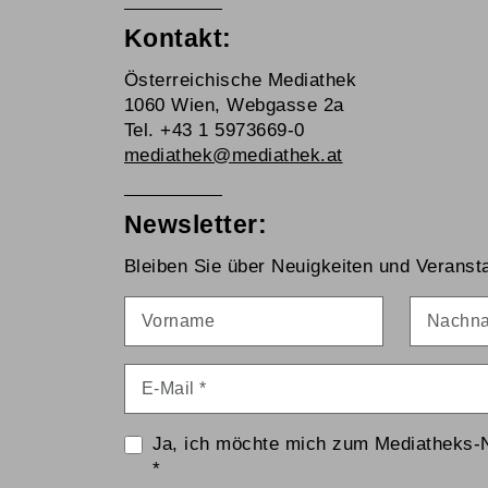
Kontakt:
Österreichische Mediathek
1060 Wien, Webgasse 2a
Tel. +43 1 5973669-0
mediathek@mediathek.at
Newsletter:
Bleiben Sie über Neuigkeiten und Veransta
Vorname
Nachna
E-Mail
*
Ja, ich möchte mich zum Mediatheks-
*