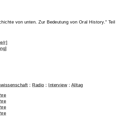
chichte von unten. Zur Bedeutung von Oral History." Teil
e/r]
ung]
swissenschaft
;
Radio
;
Interview
;
Alltag
hre
hre
hre
hre