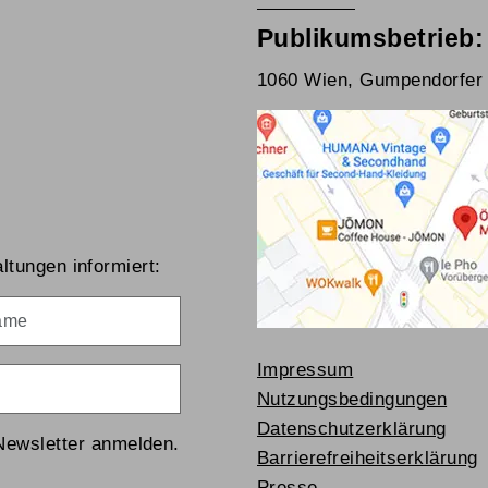
Publikumsbetrieb:
1060 Wien, Gumpendorfer 
ltungen informiert:
me
Impressum
Nutzungsbedingungen
Datenschutzerklärung
Newsletter anmelden.
Barrierefreiheitserklärung
Presse