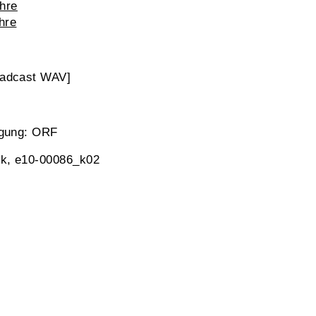
ahre
hre
oadcast WAV]
igung: ORF
ek, e10-00086_k02