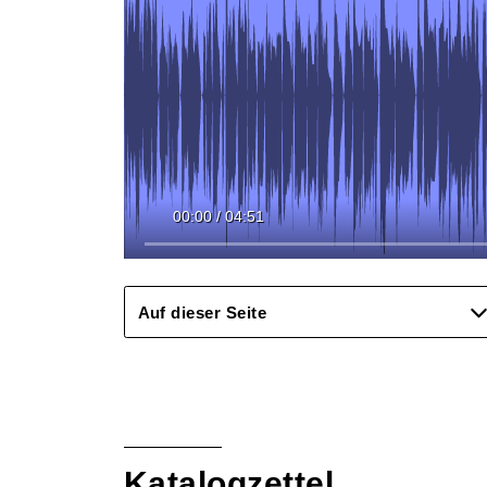
00:00
/
04:51
Auf dieser Seite
Katalogzettel