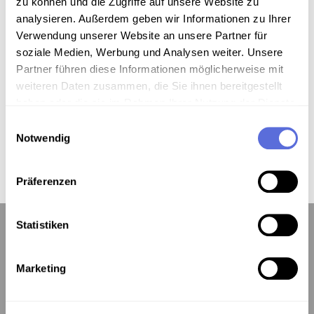
zu können und die Zugriffe auf unsere Website zu
Piratenradio Ö-frei: 1. 1. Sendung Graz ; 2. 2.
analysieren. Außerdem geben wir Informationen zu Ihrer
Sendung Graz ; 3. Interview Gerald Grassl ; 4.
Verwendung unserer Website an unsere Partner für
Interview Fritz "Auflauf"
soziale Medien, Werbung und Analysen weiter. Unsere
Partner führen diese Informationen möglicherweise mit
weiteren Daten zusammen, die Sie ihnen bereitgestellt
haben oder die sie im Rahmen Ihrer Nutzung der Dienste
Download
gesammelt haben.
Einwilligungsauswahl
Notwendig
Metadaten
Präferenzen
Statistiken
Marketing
Kontakt:
Österreichische Mediathek