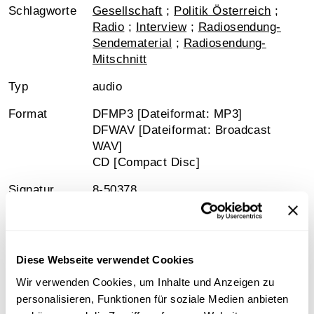
Schlagworte
Gesellschaft
;
Politik Österreich
;
Radio
;
Interview
;
Radiosendung-
Sendematerial
;
Radiosendung-
Mitschnitt
Typ
audio
Format
DFMP3 [Dateiformat: MP3]
DFWAV [Dateiformat: Broadcast
WAV]
CD [Compact Disc]
Signatur
8-50378
Diese Webseite verwendet Cookies
Information
Wir verwenden Cookies, um Inhalte und Anzeigen zu
personalisieren, Funktionen für soziale Medien anbieten
Inhalt