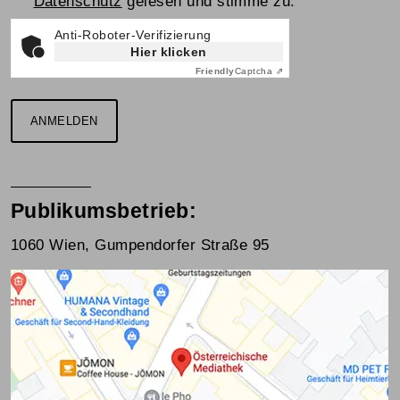
Datenschutz
gelesen und stimme zu.
Anti-Roboter-Verifizierung
Hier klicken
Friendly
Captcha ⇗
ANMELDEN
Publikumsbetrieb:
1060 Wien, Gumpendorfer Straße 95