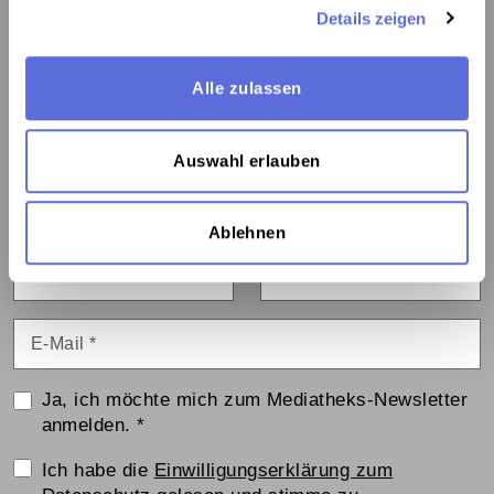
1060 Wien, Webgasse 2a
Details zeigen
Tel. +43 1 5973669-0
mediathek@mediathek.at
Alle zulassen
Newsletter:
Auswahl erlauben
Bleiben Sie über Neuigkeiten und Veranstaltungen
informiert:
Ablehnen
Vorname
Nachname
E-Mail
*
Ja, ich möchte mich zum Mediatheks-Newsletter
anmelden.
*
Einwilligungserklärung
Ich habe die
Einwilligungserklärung zum