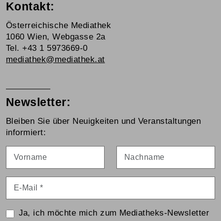
Kontakt:
Österreichische Mediathek
1060 Wien, Webgasse 2a
Tel. +43 1 5973669-0
mediathek@mediathek.at
Newsletter:
Bleiben Sie über Neuigkeiten und Veranstaltungen
informiert:
Vorname
Nachname
E-Mail
*
Ja, ich möchte mich zum Mediatheks-Newsletter