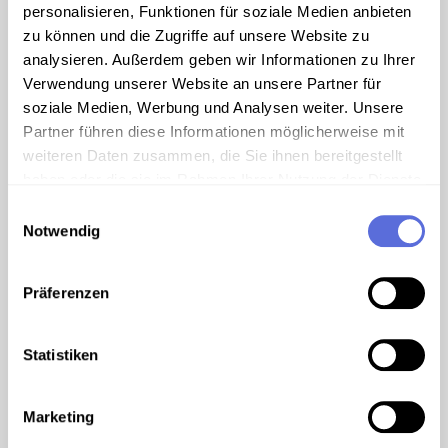
personalisieren, Funktionen für soziale Medien anbieten
00:04:37
AUDIO
zu können und die Zugriffe auf unsere Website zu
1951
analysieren. Außerdem geben wir Informationen zu Ihrer
Theodor Körner
Verwendung unserer Website an unsere Partner für
soziale Medien, Werbung und Analysen weiter. Unsere
Partner führen diese Informationen möglicherweise mit
weiteren Daten zusammen, die Sie ihnen bereitgestellt
00:03:02
AUDIO
haben oder die sie im Rahmen Ihrer Nutzung der Dienste
gesammelt haben.
1952
Einwilligungsauswahl
Notwendig
Ferdinand Graf
Präferenzen
00:01:34
AUDIO
Statistiken
1953
Ernst Fischer
Marketing