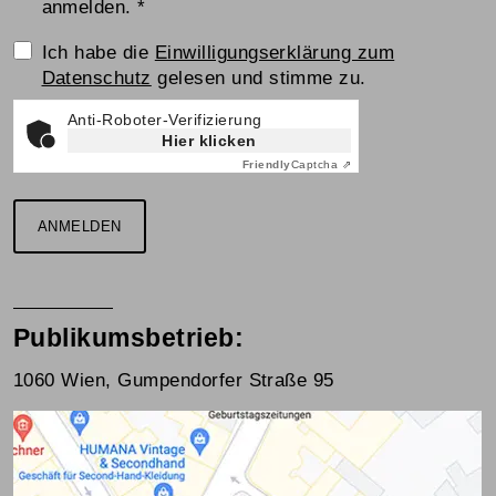
anmelden.
*
Einwilligungserklärung
Ich habe die
Einwilligungserklärung zum
Datenschutz
gelesen und stimme zu.
Anti-Roboter-Verifizierung
Hier klicken
Friendly
Captcha ⇗
ANMELDEN
Publikumsbetrieb:
1060 Wien, Gumpendorfer Straße 95