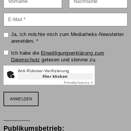
E-Mail
*
Ja, ich möchte mich zum Mediatheks-Newsletter
anmelden.
*
Einwilligungserklärung
Ich habe die
Einwilligungserklärung zum
Datenschutz
gelesen und stimme zu.
Anti-Roboter-Verifizierung
Hier klicken
Friendly
Captcha ⇗
ANMELDEN
Publikumsbetrieb: