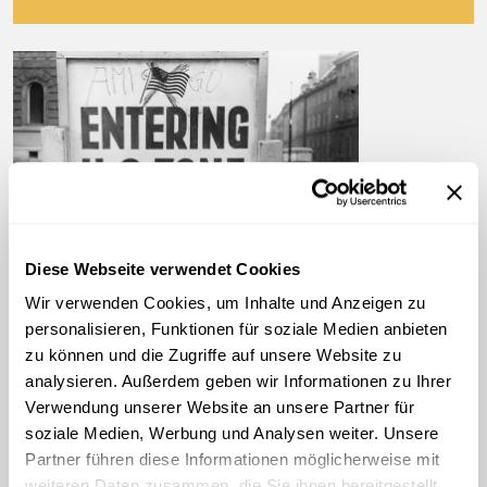
©
Diese Webseite verwendet Cookies
Ami go home
Wir verwenden Cookies, um Inhalte und Anzeigen zu
personalisieren, Funktionen für soziale Medien anbieten
zu können und die Zugriffe auf unsere Website zu
00:01:42
AUDIO
analysieren. Außerdem geben wir Informationen zu Ihrer
Verwendung unserer Website an unsere Partner für
Not yet free
soziale Medien, Werbung und Analysen weiter. Unsere
Mitteleuropa - Landeskunde auf
Partner führen diese Informationen möglicherweise mit
englisch
weiteren Daten zusammen, die Sie ihnen bereitgestellt