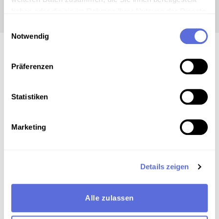
haben oder die sie im Rahmen Ihrer Nutzung der Dienste
gesammelt haben.
Einwilligungsauswahl
Notwendig
Präferenzen
00:04:04
AUDIO
Statistiken
Unrecht
Der jetzige Zustand ist nicht tragbar
Marketing
00:00:32
AUDIO
Details zeigen
Gefangen
verbesserungen aber noch nicht frei
Alle zulassen