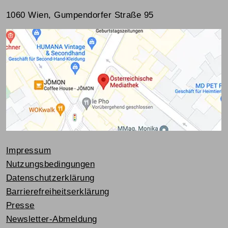
1060 Wien, Gumpendorfer Straße 95
Impressum
Nutzungsbedingungen
Datenschutzerklärung
Barrierefreiheitserklärung
Presse
Newsletter-Abmeldung