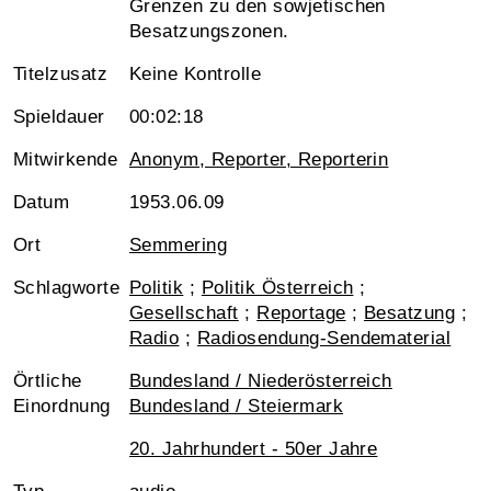
Grenzen zu den sowjetischen
Besatzungszonen.
Titelzusatz
Keine Kontrolle
Spieldauer
00:02:18
Mitwirkende
Anonym, Reporter, Reporterin
Datum
1953.06.09
Ort
Semmering
Schlagworte
Politik
;
Politik Österreich
;
Gesellschaft
;
Reportage
;
Besatzung
;
Radio
;
Radiosendung-Sendematerial
Örtliche
Bundesland / Niederösterreich
Einordnung
Bundesland / Steiermark
20. Jahrhundert - 50er Jahre