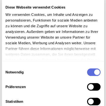
Sammlung Frühe historische Tonaufnahmen
Diese Webseite verwendet Cookies
Wir verwenden Cookies, um Inhalte und Anzeigen zu
Anmerkungen zum Inhalt
personalisieren, Funktionen für soziale Medien anbieten
zu können und die Zugriffe auf unsere Website zu
Die Aufnahme stammt entweder von Radio Rot-Weiß-
Rot oder Radio Wien.
analysieren. Außerdem geben wir Informationen zu Ihrer
Verwendung unserer Website an unsere Partner für
soziale Medien, Werbung und Analysen weiter. Unsere
Partner führen diese Informationen möglicherweise mit
Download
weiteren Daten zusammen, die Sie ihnen bereitgestellt
haben oder die sie im Rahmen Ihrer Nutzung der Dienste
gesammelt haben.
Einwilligungsauswahl
Metadaten
Notwendig
Präferenzen
Verortung in der digitalen Sammlung
Statistiken
Schlagworte