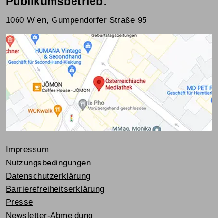
Publikumsbetrieb:
1060 Wien, Gumpendorfer Straße 95
Impressum
Nutzungsbedingungen
Datenschutzerklärung
Barrierefreiheitserklärung
Presse
Newsletter-Abmeldung