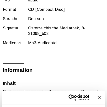
Typ
audio
Format
CD [Compact Disc]
Sprache
Deutsch
Signatur
Österreichische Mediathek, 8-
31068_b02
Medienart
Mp3-Audiodatei
Information
Inhalt
Radioreportage von der Zonengrenze am Semmering.
Sammlungsgeschichte