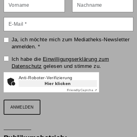
Vorname
Nachname
E-Mail
*
Ja, ich möchte mich zum Mediatheks-Newsletter
anmelden.
*
Einwilligungserklärung
Ich habe die
Einwilligungserklärung zum
Datenschutz
gelesen und stimme zu.
Anti-Roboter-Verifizierung
Hier klicken
Friendly
Captcha ⇗
ANMELDEN