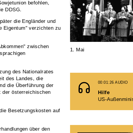
owjetunion befohlen,
die DDSG.
später die Engländer und
e Eigentum" verzichten zu
-Abkommen" zwischen
1. Mai
hsprachigen
zung des Nationalrates
eit des Landes, die
00:01:26
AUDIO
nd die Überführung der
 der österreichischen
Hilfe
US-Außenminis
 die Besetzungskosten auf
erhandlungen über den