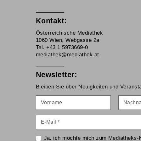
Kontakt:
Österreichische Mediathek
1060 Wien, Webgasse 2a
Tel. +43 1 5973669-0
mediathek@mediathek.at
Newsletter:
Bleiben Sie über Neuigkeiten und Veransta
Vorname
Nachna
E-Mail
*
Ja, ich möchte mich zum Mediatheks-