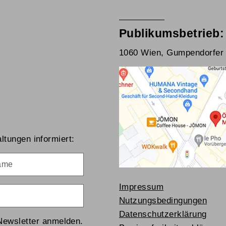
Publikumsbetrieb:
1060 Wien, Gumpendorfer 
ltungen informiert:
me
Impressum
Nutzungsbedingungen
Datenschutzerklärung
Newsletter anmelden.