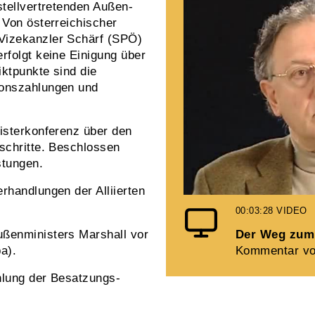
stellvertretenden Außen­
 Von österreichischer
Vizekanzler Schärf (SPÖ)
rfolgt keine Einigung über
ktpunkte sind die
ionszahlungen und
nisterkonferenz über den
schritte. Beschlossen
stungen.
rhandlungen der Alliierten
00:03:28
VIDEO
ußenministers Marshall vor
Der Weg zum 
a).
Kommentar vo
hlung der Besatzungs­