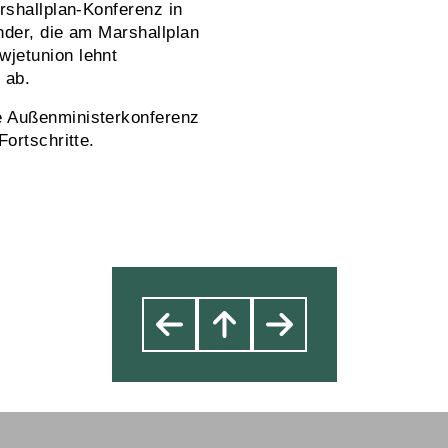
rshallplan-Konferenz in
änder, die am Marshallplan
jetunion lehnt
 ab.
 Außenminister­konferenz
ortschritte.