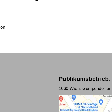
ion
Publikumsbetrieb:
1060 Wien, Gumpendorfer 