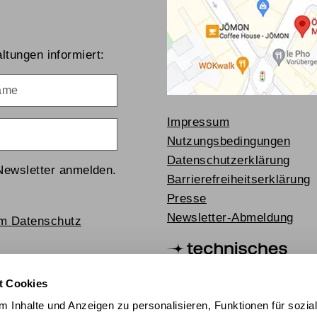
ltungen informiert:
me
Impressum
Nutzungsbedingungen
Datenschutzerklärung
Newsletter anmelden.
Barrierefreiheitserklärung
Presse
Newsletter-Abmeldung
um Datenschutz
t Cookies
 Inhalte und Anzeigen zu personalisieren, Funktionen für sozia