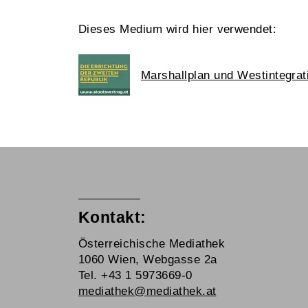
Dieses Medium wird hier verwendet:
Marshallplan und Westintegrat
Kontakt:
Österreichische Mediathek
1060 Wien, Webgasse 2a
Tel. +43 1 5973669-0
mediathek@mediathek.at