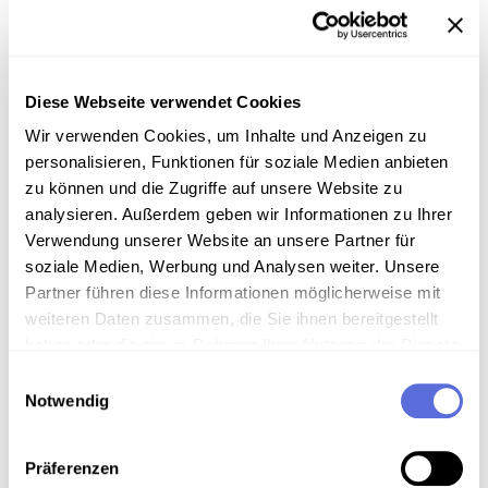
verwendet. Daher sind häufig nur Teile von
Sendungen, manchmal abrupt abbrechend, auf
diesen historischen Tonbändern von Radio Rot-Weiß-
Rot erhalten.
Diese Webseite verwendet Cookies
Von dieser Hörspielbearbeitung des "Häuptling
Wir verwenden Cookies, um Inhalte und Anzeigen zu
Abendwind" ist auf dem Sendeband eben nur dieser
Ausschnitt in der Länge von fünf Minuten, sieben
personalisieren, Funktionen für soziale Medien anbieten
Sekunden erhalten.
zu können und die Zugriffe auf unsere Website zu
analysieren. Außerdem geben wir Informationen zu Ihrer
Verwendung unserer Website an unsere Partner für
Sammlungsgeschichte
soziale Medien, Werbung und Analysen weiter. Unsere
Sammlung Radio Rot-Weiß-Rot
Partner führen diese Informationen möglicherweise mit
weiteren Daten zusammen, die Sie ihnen bereitgestellt
haben oder die sie im Rahmen Ihrer Nutzung der Dienste
gesammelt haben.
Download
Einwilligungsauswahl
Notwendig
Metadaten
Präferenzen