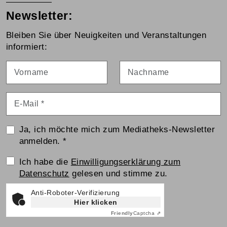
Newsletter:
Bleiben Sie über Neuigkeiten und Veranstaltungen
informiert:
Vorname
Nachname
E-Mail
*
Ja, ich möchte mich zum Mediatheks-Newsletter
anmelden.
*
Einwilligungserklärung
Ich habe die
Einwilligungserklärung zum
Datenschutz
gelesen und stimme zu.
Anti-Roboter-Verifizierung
Hier klicken
Friendly
Captcha ⇗