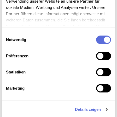
Verwendung unserer Website an unsere Partner für
soziale Medien, Werbung und Analysen weiter. Unsere
Metadaten
Partner führen diese Informationen möglicherweise mit
weiteren Daten zusammen, die Sie ihnen bereitgestellt
haben oder die sie im Rahmen Ihrer Nutzung der Dienste
gesammelt haben.
Einwilligungsauswahl
Verortung in der digitalen Sammlung
Notwendig
Schlagworte
Präferenzen
Politik
,
Wirtschaft
,
Währung
,
Publizierte und
vervielfältigte Aufnahme
Statistiken
Teil der Sammlung
Archivbestand Österreichische Mediathek ohne
Marketing
weitere Sammlungszuordnung
Details zeigen