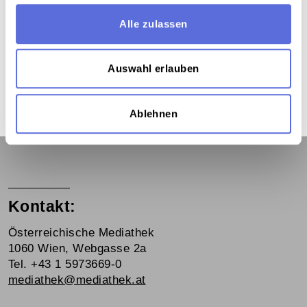
Das Medium in Onlineausstellungen
Alle zulassen
Dieses Medium wird hier verwendet:
Auswahl erlauben
Nachkriegswirtschaft
Ablehnen
Kontakt:
Österreichische Mediathek
1060 Wien, Webgasse 2a
Tel. +43 1 5973669-0
mediathek@mediathek.at