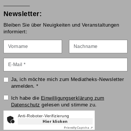
Newsletter:
Bleiben Sie über Neuigkeiten und Veranstaltungen
informiert:
Vorname
Nachname
E-Mail
*
Ja, ich möchte mich zum Mediatheks-Newsletter
anmelden.
*
Einwilligungserklärung
Ich habe die
Einwilligungserklärung zum
Datenschutz
gelesen und stimme zu.
Anti-Roboter-Verifizierung
Hier klicken
Friendly
Captcha ⇗