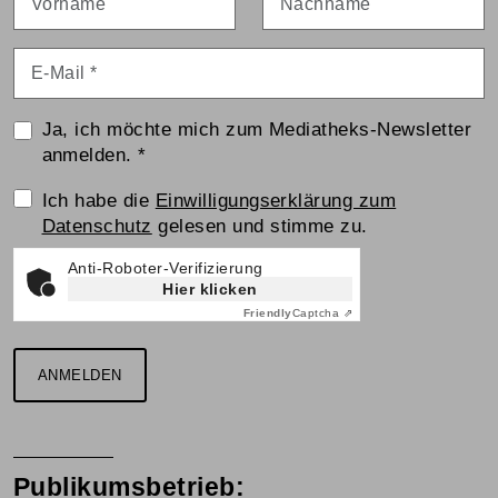
E-Mail
*
Ja, ich möchte mich zum Mediatheks-Newsletter
anmelden.
*
Einwilligungserklärung
Ich habe die
Einwilligungserklärung zum
Datenschutz
gelesen und stimme zu.
Anti-Roboter-Verifizierung
Hier klicken
Friendly
Captcha ⇗
ANMELDEN
Publikumsbetrieb: