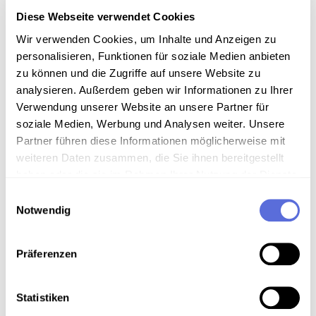
Diese Webseite verwendet Cookies
Information
Wir verwenden Cookies, um Inhalte und Anzeigen zu
personalisieren, Funktionen für soziale Medien anbieten
zu können und die Zugriffe auf unsere Website zu
Sammlungsgeschichte
analysieren. Außerdem geben wir Informationen zu Ihrer
Sammlung Video-Eigenaufnahmen der
Verwendung unserer Website an unsere Partner für
Österreichischen Mediathek
soziale Medien, Werbung und Analysen weiter. Unsere
Partner führen diese Informationen möglicherweise mit
Art der Aufnahme
weiteren Daten zusammen, die Sie ihnen bereitgestellt
haben oder die sie im Rahmen Ihrer Nutzung der Dienste
Alltags- und Videodokumentation
gesammelt haben.
Einwilligungsauswahl
Notwendig
Technische Anmerkungen
Videodigitalisierung an der Österreichischen Mediathek
Präferenzen
Statistiken