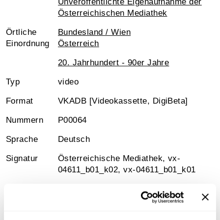
Unveröffentlichte Eigenaufnahme der
Österreichischen Mediathek
Örtliche
Bundesland / Wien
Einordnung
Österreich
20. Jahrhundert - 90er Jahre
Typ
video
Format
VKADB [Videokassette, DigiBeta]
Nummern
P00064
Sprache
Deutsch
Signatur
Österreichische Mediathek, vx-
04611_b01_k02, vx-04611_b01_k01
Medienart
MPG-Videodatei