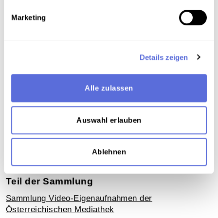
Download
Marketing
Metadaten
Details zeigen
Verortung in der digitalen Sammlung
Alle zulassen
Schlagworte
Auswahl erlauben
Gesellschaft
,
Wirtschaft
,
Handwerk und Gewerbe
,
Soziales
,
Dokumentation
,
Konsum
,
Alltag
,
Ernährung
,
Migration
,
Unveröffentlichte
Ablehnen
Eigenaufnahme der Österreichischen Mediathek
Teil der Sammlung
Sammlung Video-Eigenaufnahmen der
Österreichischen Mediathek