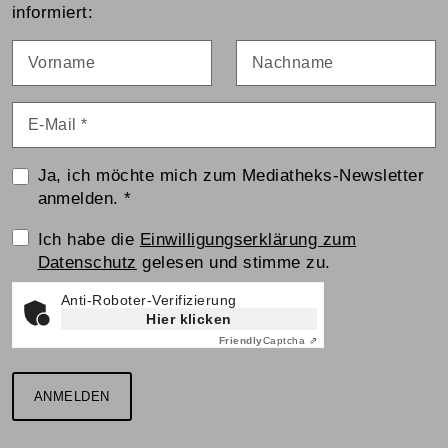
informiert:
Vorname
Nachname
E-Mail
*
Ja, ich möchte mich zum Mediatheks-Newsletter
anmelden.
*
Einwilligungserklärung
Ich habe die
Einwilligungserklärung zum
Datenschutz
gelesen und stimme zu.
Anti-Roboter-Verifizierung
Hier klicken
Friendly
Captcha ⇗
ANMELDEN