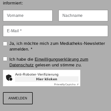
informiert:
Vorname
Nachname
E-Mail
*
Ja, ich möchte mich zum Mediatheks-Newsletter
anmelden.
*
Einwilligungserklärung
Ich habe die
Einwilligungserklärung zum
Datenschutz
gelesen und stimme zu.
Anti-Roboter-Verifizierung
Hier klicken
Friendly
Captcha ⇗
ANMELDEN