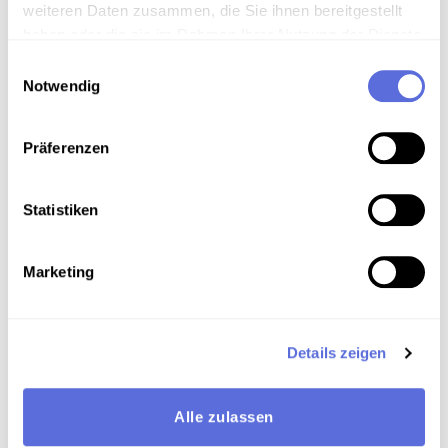
Zur Ausstellung: Staatsvertrag - Sport -
weiteren Daten zusammen, die Sie ihnen bereitgestellt
Olympische Spiele
haben oder die sie im Rahmen Ihrer Nutzung der Dienste
gesammelt haben.
Einwilligungsauswahl
Notwendig
Präferenzen
Statistiken
©
Marketing
Zu den Olympischen Spielen
1948
Details zeigen
00:02:08
AUDIO
Alle zulassen
Couplet
Ich bin ein Stehaufmanderl