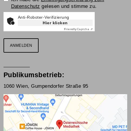
Datenschutz
gelesen und stimme zu.
Anti-Roboter-Verifizierung
Hier klicken
Friendly
Captcha ⇗
ANMELDEN
Publikumsbetrieb:
1060 Wien, Gumpendorfer Straße 95