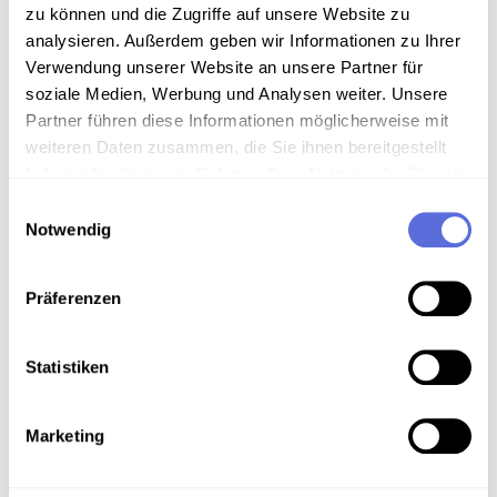
zu können und die Zugriffe auf unsere Website zu
1953-1959 Außenminister. Die Tonaufnahme
analysieren. Außerdem geben wir Informationen zu Ihrer
"Weihnachtsansprache 1945" wurde auf Initiative von
Verwendung unserer Website an unsere Partner für
Ernst Wolfram Marboe und Hans Magenschab von
soziale Medien, Werbung und Analysen weiter. Unsere
Leopold Figl im April 1965, kurz vor seinem Ableben,
Partner führen diese Informationen möglicherweise mit
nachgesprochen.
weiteren Daten zusammen, die Sie ihnen bereitgestellt
haben oder die sie im Rahmen Ihrer Nutzung der Dienste
gesammelt haben.
Einwilligungsauswahl
Download
Notwendig
Metadaten
Präferenzen
Statistiken
Verortung in der digitalen Sammlung
Marketing
Schlagworte