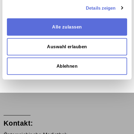
Gesellschaft
,
Politik Österreich
,
Politik Österreich
,
Radiosendung-Mitschnitt
Details zeigen
Alle zulassen
Das Medium in Onlineausstellungen
Auswahl erlauben
Dieses Medium wird hier verwendet:
Aus dem Wortarchiv: Österreichische
Ablehnen
Stimmporträts
Kontakt: