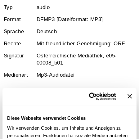
Typ
audio
Format
DFMP3 [Dateiformat: MP3]
Sprache
Deutsch
Rechte
Mit freundlicher Genehmigung: ORF
Signatur
Österreichische Mediathek, e05-
00008_b01
Medienart
Mp3-Audiodatei
Information
Diese Webseite verwendet Cookies
Inhalt
Wir verwenden Cookies, um Inhalte und Anzeigen zu
personalisieren, Funktionen für soziale Medien anbieten
Leopold Figl (1902-1965). 1945-1953 Bundeskanzler,