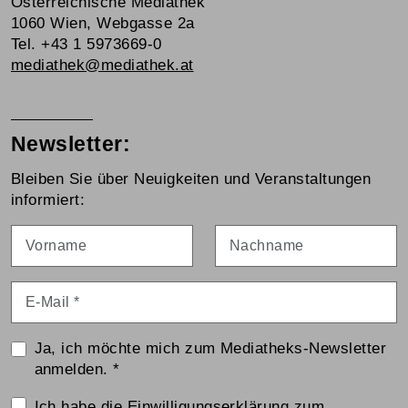
Österreichische Mediathek
1060 Wien, Webgasse 2a
Tel. +43 1 5973669-0
mediathek@mediathek.at
Newsletter:
Bleiben Sie über Neuigkeiten und Veranstaltungen
informiert:
Vorname
Nachname
E-Mail
*
Ja, ich möchte mich zum Mediatheks-Newsletter
anmelden.
*
Einwilligungserklärung
Ich habe die
Einwilligungserklärung zum