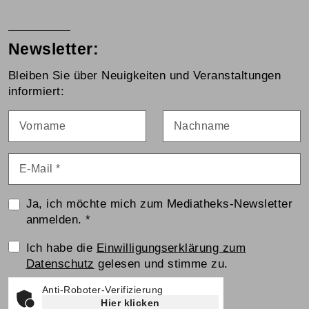
Newsletter:
Bleiben Sie über Neuigkeiten und Veranstaltungen
informiert:
Vorname
Nachname
E-Mail
*
Ja, ich möchte mich zum Mediatheks-Newsletter
anmelden.
*
Einwilligungserklärung
Ich habe die
Einwilligungserklärung zum
Datenschutz
gelesen und stimme zu.
Anti-Roboter-Verifizierung
Hier klicken