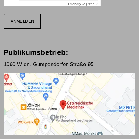
Friendly
Captcha ⇗
ANMELDEN
Publikumsbetrieb:
1060 Wien, Gumpendorfer Straße 95