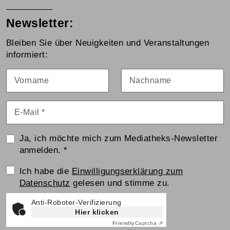
Newsletter:
Bleiben Sie über Neuigkeiten und Veranstaltungen
informiert:
Vorname
Nachname
E-Mail
*
Ja, ich möchte mich zum Mediatheks-Newsletter
anmelden.
*
Einwilligungserklärung
Ich habe die
Einwilligungserklärung zum
Datenschutz
gelesen und stimme zu.
Anti-Roboter-Verifizierung
Hier klicken
Friendly
Captcha ⇗