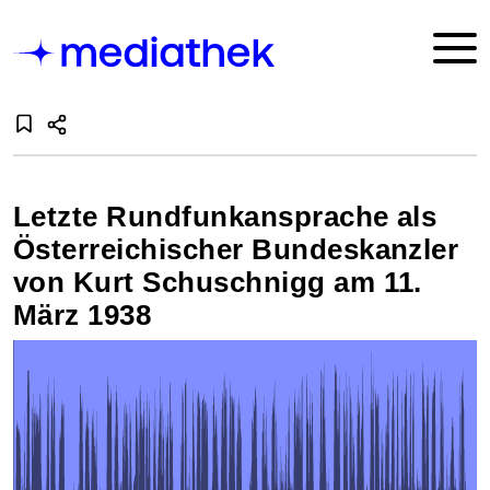
Letzte Rundfunkansprache als
Österreichischer Bundeskanzler
von Kurt Schuschnigg am 11.
März 1938