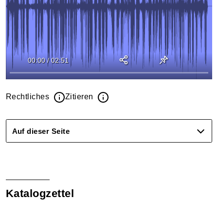
00:00
/
02:51
Rechtliches
Zitieren
Auf dieser Seite
Katalogzettel