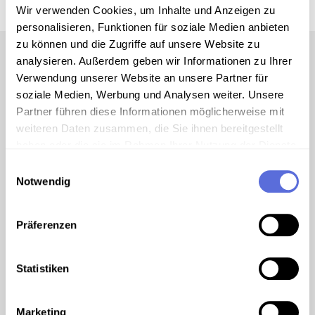
Wir verwenden Cookies, um Inhalte und Anzeigen zu
personalisieren, Funktionen für soziale Medien anbieten
zu können und die Zugriffe auf unsere Website zu
analysieren. Außerdem geben wir Informationen zu Ihrer
Verwendung unserer Website an unsere Partner für
soziale Medien, Werbung und Analysen weiter. Unsere
Kurt Schuschnigg, der Nachfolger von Dollfuß,
Partner führen diese Informationen möglicherweise mit
konnte keine Einigkeit innerhalb Österreichs
weiteren Daten zusammen, die Sie ihnen bereitgestellt
herstellen. Viele Sozialisten gingen noch eher ins
haben oder die sie im Rahmen Ihrer Nutzung der Dienste
Lager Hitlers über, als mit den in ihren Augen
gesammelt haben.
"Arbeitermördern" des Austrofaschismus
Einwilligungsauswahl
Notwendig
gemeinsame Sache zu machen. Als Italien ab 1936
durch seine Kolonialabenteuer in Afrika, die
Eroberung von Äthiopien, international in Isolation
Präferenzen
geriet, waren die Tage des Kruckenkreuzes in
Österreich gezählt. Hitler und Mussolini wurden neue
beste Freunde und der Duce hatte keine Bedenken
Statistiken
mehr, als Hitler im Frühjahr 1938 den Druck auf die
österreichische Regierung ständig erhöhte.
Schuschnigg wich schließlich den immer massiveren
Marketing