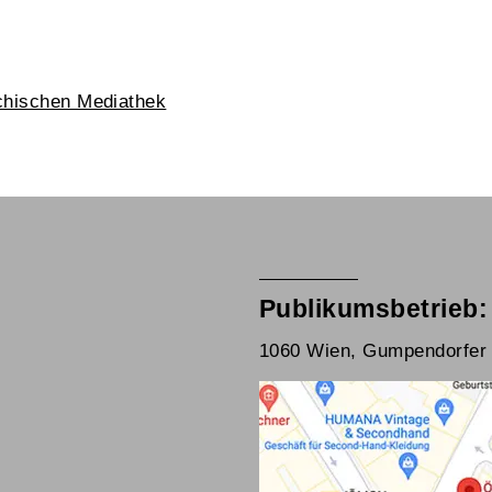
chischen Mediathek
Publikumsbetrieb:
1060 Wien, Gumpendorfer 