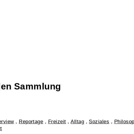
talen Sammlung
erview
,
Reportage
,
Freizeit
,
Alltag
,
Soziales
,
Philoso
t