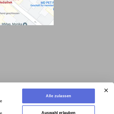
Alle zulassen
le
Auswahl erlauben
le