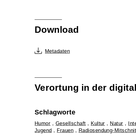
Download
Metadaten
Verortung in der digi
Schlagworte
Humor
,
Gesellschaft
,
Kultur
,
Natur
,
Int
Jugend
,
Frauen
,
Radiosendung-Mitschnit