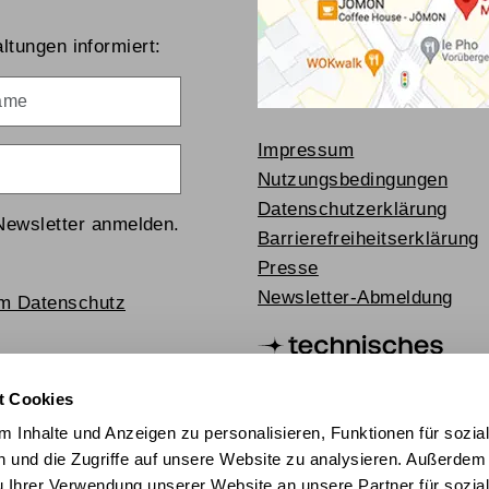
ltungen informiert:
me
Impressum
Nutzungsbedingungen
Datenschutzerklärung
Newsletter anmelden.
Barrierefreiheitserklärung
Presse
Newsletter-Abmeldung
um Datenschutz
t Cookies
 Inhalte und Anzeigen zu personalisieren, Funktionen für sozia
 und die Zugriffe auf unsere Website zu analysieren. Außerdem
u Ihrer Verwendung unserer Website an unsere Partner für sozia