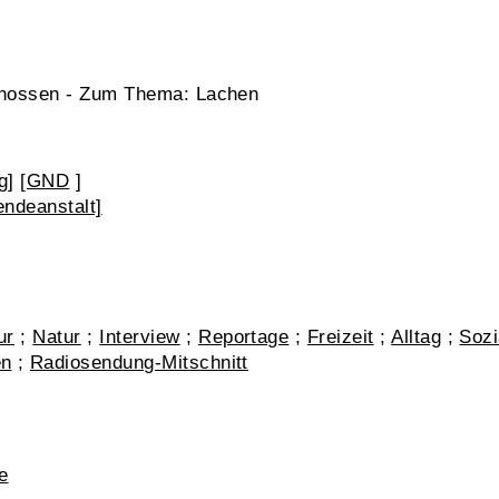
genossen - Zum Thema: Lachen
g]
[
GND
]
ndeanstalt]
ur
;
Natur
;
Interview
;
Reportage
;
Freizeit
;
Alltag
;
Sozi
en
;
Radiosendung-Mitschnitt
e