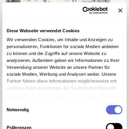
©
Deutsche Infanterie aus dem Vormarsch
Diese Webseite verwendet Cookies
Wir verwenden Cookies, um Inhalte und Anzeigen zu
personalisieren, Funktionen für soziale Medien anbieten
00:03:21
AUDIO
zu können und die Zugriffe auf unsere Website zu
The Last Long Mile
analysieren. Außerdem geben wir Informationen zu Ihrer
Verwendung unserer Website an unsere Partner für
soziale Medien, Werbung und Analysen weiter. Unsere
Partner führen diese Informationen möglicherweise mit
weiteren Daten zusammen, die Sie ihnen bereitgestellt
haben oder die sie im Rahmen Ihrer Nutzung der Dienste
gesammelt haben.
Einwilligungsauswahl
Notwendig
Präferenzen