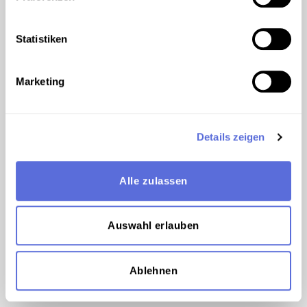
Statistiken
©
Marketing
Die Fahne des französischen 66. Infanterie
Regiments im Jahr 1918
Details zeigen
00:02:48
AUDIO
I'd Feel at Home if They'd Let Me
Alle zulassen
Join the Army
Auswahl erlauben
00:02:38
AUDIO
Ablehnen
God bless the Prince of Wales