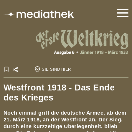
SIE SIND HIER
Startseite
Westfront 1918 - Das Ende
Onlineausstellungen
Der Erste Weltkrieg
Der Erste Weltkrieg - Ausgabe 6
Das Kriegsende
des Krieges
Westfront 1918 - Das Ende des Krieges
Noch einmal griff die deutsche Armee, ab dem
21. März 1918, an der Westfront an. Der Sieg,
durch eine kurzzeitige Überlegenheit, blieb